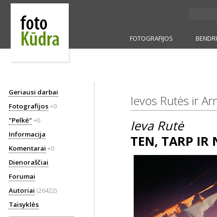
FOTOGRAFIJOS
BENDR
Geriausi darbai
Ievos Rutės ir Ar
Fotografijos
+0
"Pelkė"
+0
Ieva Rutė
Informacija
TEN, TARP IR
Komentarai
+0
Dienoraščiai
Forumai
Autoriai
(26422)
Taisyklės