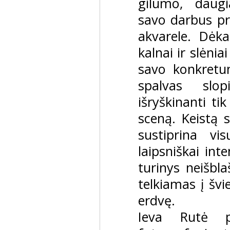
gilumo, daugi
savo darbus pr
akvarele. Dėk
kalnai ir slėniai
savo konkretum
spalvas slop
išryškinanti t
sceną. Keistą 
sustiprina vi
laipsniškai in
turinys neišbl
telkiamas į šv
erdvę.
Ieva Rutė pr