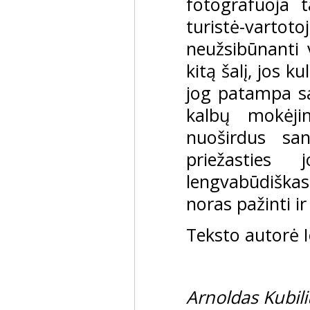
fotografuoja ta
turistė-var
neužsibūnanti v
kitą šalį, jos k
jog patampa sa
kalbų mokėji
nuoširdus sa
priežasties 
lengvabūdiškas 
noras pažinti i
Teksto autorė 
Arnoldas Kubil