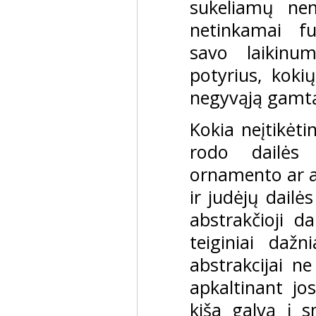
sukeliamų ne
netinkamai f
savo laikinu
potyrius, koki
negyvąją gamt
Kokia neįtikėtin
rodo dailės 
ornamento ar a
ir judėjų dailė
abstrakčioji da
teiginiai dažn
abstrakcijai ne
apkaltinant jos
kiša galvą į s