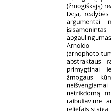
(žmogiškąją) re
Deja, realybės 
argumentai n
įsisąmonin
apgaulingumas 
Arnoldo 
(arnophoto.t
abstraktaus r
primygtinai 
žmogaus kūn
neišvengiamai s
netrikdomą m
raibuliavime 
reljefais staig