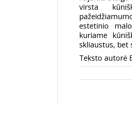
virsta kūni
pažeidžiamumo ž
estetinio mal
kuriame kūni
skliaustus, bet
Teksto autorė 