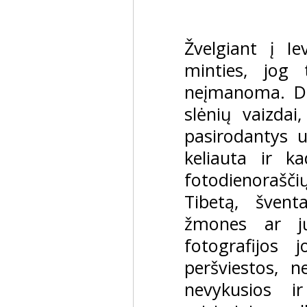
Žvelgiant į I
minties, jog 
neįmanoma. Da
slėnių vaizdai
pasirodantys u
keliauta ir 
fotodienorašč
Tibetą, švent
žmones ar jų
fotografijos 
peršviestos, n
nevykusios i