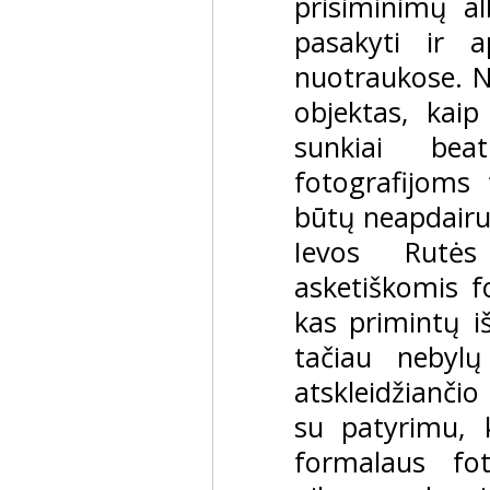
prisiminimų a
pasakyti ir a
nuotraukose. Ne
objektas, kaip
sunkiai beat
fotografijoms 
būtų neapdairu
Ievos Rutės
asketiškomis f
kas primintų iš
tačiau nebylų
atskleidžianči
su patyrimu, k
formalaus fot