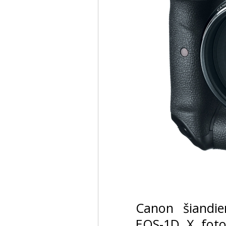
Canon šiandie
EOS-1D X foto