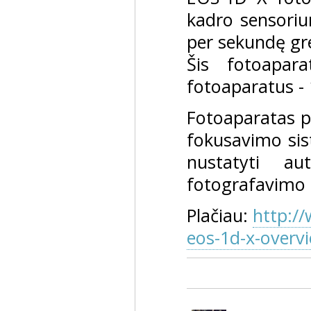
kadro sensoriu
per sekundę gre
Šis fotoapar
fotoaparatus - 
Fotoaparatas pa
fokusavimo sis
nustatyti au
fotografavimo 
Plačiau:
http:/
eos-1d-x-overv