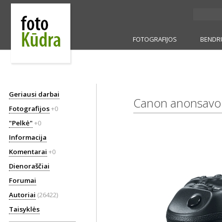
FOTOGRAFIJOS
BENDR
Geriausi darbai
Canon anonsavo 
Fotografijos
+0
"Pelkė"
+0
Informacija
Komentarai
+0
Dienoraščiai
Forumai
Autoriai
(26422)
Taisyklės