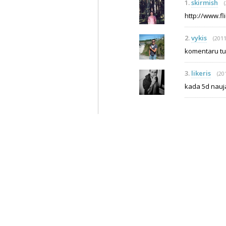
1.
skirmish
http://www.fl
2.
vykis
(2011
komentaru tur
3.
likeris
(20
kada 5d nauj