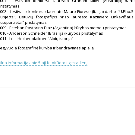
007 - festivalio konkurso laureato Graham Miller (Australija) dar
ristatymas
008 - festivalio konkurso laureato Mauro Fiorese (Italija) darbo "U.Pho.S
ubjects", Lietuvių fotografijos prizo laureato Kazimiero Linkevičia
utoportretai" pristatymas
009 - Esteban Pastorino Diaz (Argentina) kūrybos metodų pristatymas
010 - Anderson Schneider (Brazilija) kūrybos pristatymas
011 - Lois Hechenblaikner "Alpių istorija"
egyvuoja fotografinė kūryba ir bendravimas apie ją!
ilna informacija apie 5-ajį fotoKūdros gimtadienį