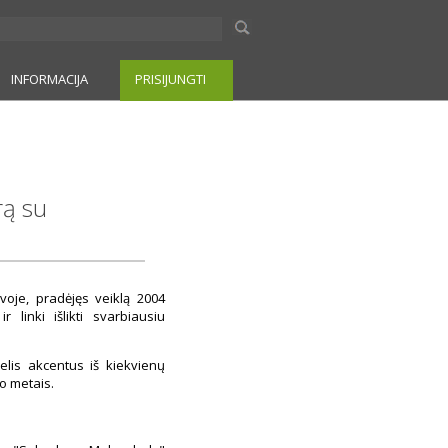
INFORMACIJA
PRISIJUNGTI
rą su
voje, pradėjęs veiklą 2004
linki išlikti svarbiausiu
elis akcentus iš kiekvienų
o metais.