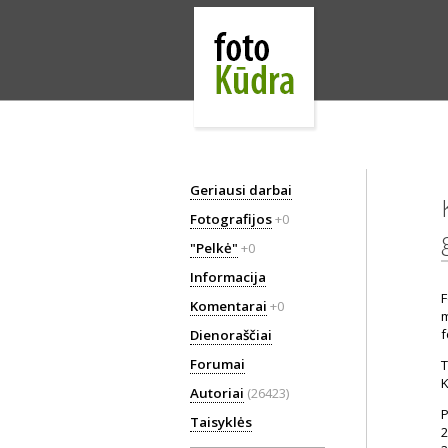
Geriausi darbai
Fotografijos
+0
"Pelkė"
+0
Informacija
F
Komentarai
+0
m
f
Dienoraščiai
Forumai
T
K
Autoriai
(26423)
P
Taisyklės
2