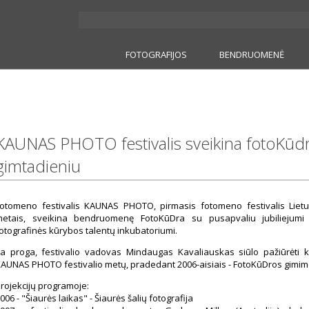
FOTOGRAFIJOS
BENDRUOMENĖ
KAUNAS PHOTO festivalis sveikina fotoKūd
gimtadieniu
otomeno festivalis KAUNAS PHOTO, pirmasis fotomeno festivalis Lietu
etais, sveikina bendruomenę FotoKūDra su pusapvaliu jubiliejumi ir 
otografinės kūrybos talentų inkubatoriumi.
a proga, festivalio vadovas Mindaugas Kavaliauskas siūlo pažiūrėti k
AUNAS PHOTO festivalio metų, pradedant 2006-aisiais - FotoKūDros gimim
rojekcijų programoje:
006 - "Šiaurės laikas" - Šiaurės šalių fotografija