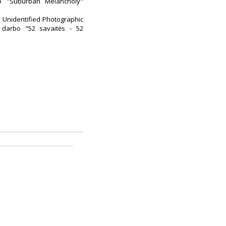
bo "Suburban Melancholy"
.: Unidentified Photographic
us darbo "52 savaitės - 52