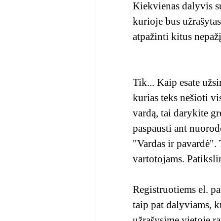
Kiekvienas dalyvis s
kurioje bus užrašytas
atpažinti kitus nepa
Tik... Kaip esate užs
kurias teks nešioti vi
vardą, tai darykite gr
paspausti ant nuorodo
"Vardas ir pavardė". 
vartotojams. Patiksli
Registruotiems el. p
taip pat dalyviams, k
užrašysime vietoje r