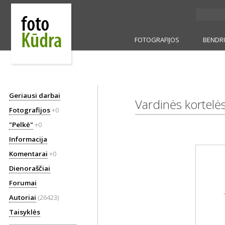
FOTOGRAFIJOS
BENDR
Geriausi darbai
Vardinės kortelė
Fotografijos
+0
"Pelkė"
+0
Informacija
Komentarai
+0
Dienoraščiai
Forumai
Autoriai
(26423)
Taisyklės