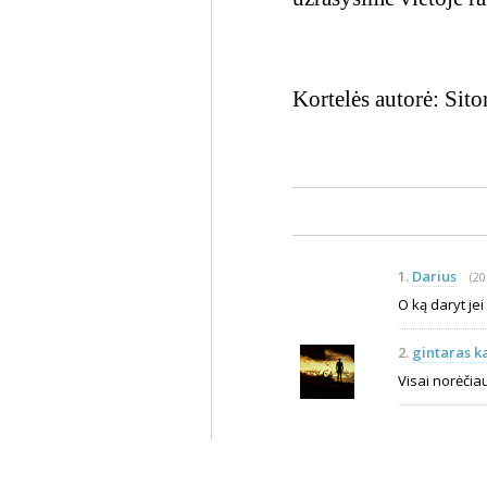
Kortelės autorė: Sito
1.
Darius
(20
O ką daryt jei 
2.
gintaras k
Visai norėčiau