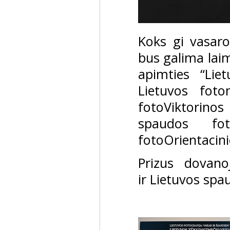
Koks gi vasaro
bus galima laim
apimties “Liet
Lietuvos foto
fotoViktorinos
spaudos fot
fotoOrientacin
Prizus dovano
ir Lietuvos spa