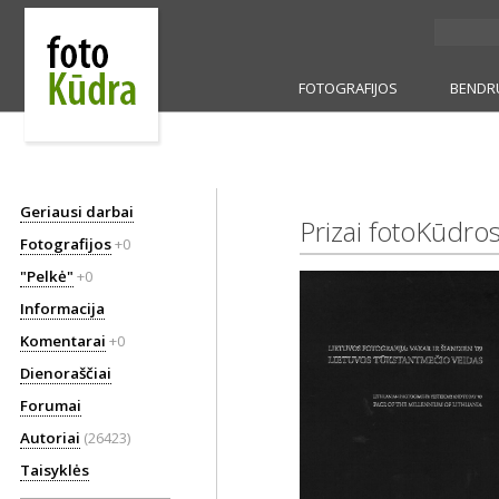
FOTOGRAFIJOS
BENDR
Geriausi darbai
Prizai fotoKūdros
Fotografijos
+0
"Pelkė"
+0
Informacija
Komentarai
+0
Dienoraščiai
Forumai
Autoriai
(26423)
Taisyklės