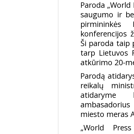
Paroda „World 
saugumo ir be
pirmininkės 
konferencijos 
Ši paroda taip 
tarp Lietuvos 
atkūrimo 20-me
Parodą atidary
reikalų minis
atidaryme 
ambasadorius 
miesto meras A
„World Press