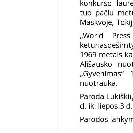
konkurso laur
tuo pačiu metu
Maskvoje, Tokij
„World Pres
keturiasdešimt
1969 metais kat
Ališausko nuo
„Gyvenimas“ 1
nuotrauka.
Paroda Lukiškių
d. iki liepos 3 d.
Parodos lanky