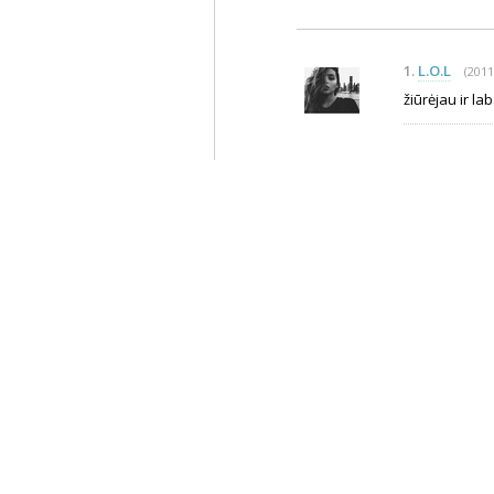
1.
L.O.L
(2011
žiūrėjau ir la