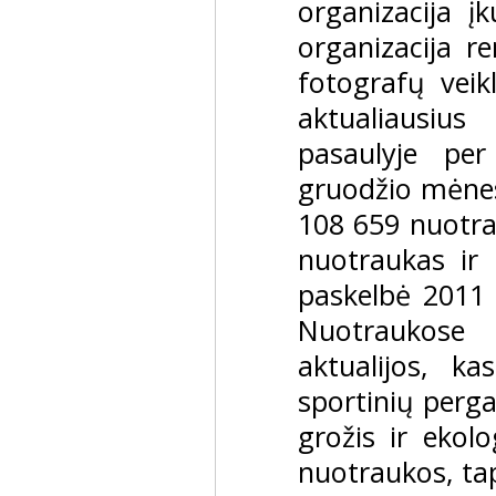
organizacija į
organizacija r
fotografų veikl
aktualiausius
pasaulyje pe
gruodžio mėnesį
108 659 nuotra
nuotraukas i
paskelbė 2011 
Nuotraukose 
aktualijos, k
sportinių perga
grožis ir ekolo
nuotraukos, ta