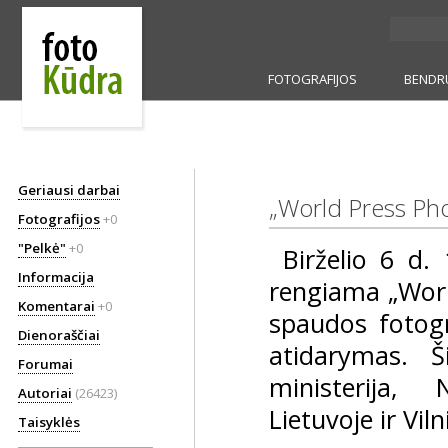
FOTOGRAFIJOS
BENDR
Geriausi darbai
„World Press Pho
Fotografijos
+0
"Pelkė"
+0
Birželio 6 d. 
Informacija
rengiama „World
Komentarai
+0
spaudos fotogr
Dienoraščiai
atidarymas. Š
Forumai
ministerija,
Autoriai
(26423)
Lietuvoje ir Vi
Taisyklės