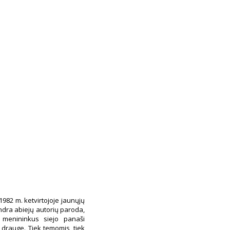
1982 m. ketvirtojoje jaunųjų
ndra abiejų autorių paroda,
 menininkus siejo panaši
 drauge. Tiek temomis, tiek