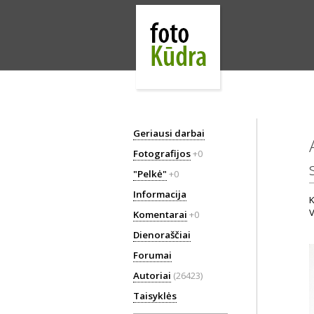
Geriausi darbai
Fotografijos
+0
"Pelkė"
+0
Informacija
K
V
Komentarai
+0
Dienoraščiai
Forumai
Autoriai
(26423)
Taisyklės