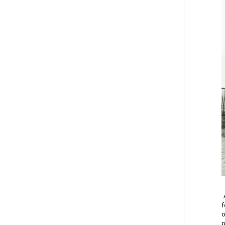
A
f
o
p