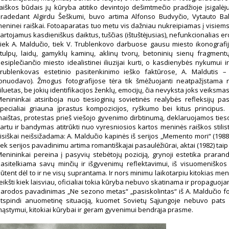
aiškos būdais jų kūryba atitiko devintojo dešimtmečio pradžioje įsigalėju
radedant Algirdu Šeškumi, buvo artima Alfonso Budvyčio, Vytauto Bal
eninei raiškai. Fotoaparatas tuo metu vis dažniau nukreipiamas į visiem
artojamus kasdieniškus daiktus, tuščias (ištuštėjusias), nefunkcionalias e
iek A. Maldučio, tiek V. Trublenkovo darbuose gausu miesto ikonografij
tulpų, laidų, gamyklų kaminų, aklinų tvorų, betoninių sienų fragmentų 
esiplečiančio miesto idealistinei iliuzijai kurti, o kasdienybės nykumui i
rublenkovas estetinio pasitenkinimo ieško faktūrose, A. Maldutis –
onuodavo). Žmogus fotografijose tėra tik šmėžuojanti neatpažįstama ne
iluetas, be jokių identifikacijos ženklų, emocijų, čia nevyksta joks veiksmas
enininkai atsiriboja nuo tiesioginių sovietinės realybės refleksijų pa
pecialiai griauna įprastus kompozicijos, ryškumo bei kitus principus.
aištas, protestas prieš viešojo gyvenimo dirbtinumą, deklaruojamos tiesos
artu ir bandymas atitrūkti nuo vyresniosios kartos meninės raiškos stilis
isiškai neišsižadama: A. Maldučio kapinės iš serijos „Memento mori“ (1988)
iek serijos pavadinimu artima romantiškajai pasaulėžiūrai, aktai (1982) taip
enininkai pereina į pasyvių stebėtojų poziciją, grynoji estetika praran
asitelkiama savų minčių ir išgyvenimų reflektavimui, iš visuomeniškos
ūtent dėl to ir ne visų suprantama. Ir nors minimu laikotarpiu kitokias me
eikšti kiek laisviau, oficialiai tokia kūryba nebuvo skatinama ir propaguoj
arodos pavadinimas „Ne sezono metas“ „pasiskolintas“ iš A. Maldučio fotog
tspindi anuometinę situaciją, kuomet Sovietų Sąjungoje nebuvo pats 
ąstymui, kitokiai kūrybai ir geram gyvenimui bendrąja prasme.