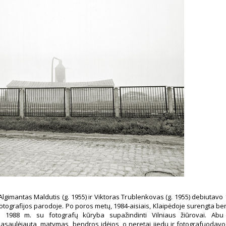
lgimantas Maldutis (g. 1955) ir Viktoras Trublenkovas (g. 1955) debiutavo 
otografijos parodoje. Po poros metų, 1984-aisiais, Klaipėdoje surengta be
 1988 m. su fotografų kūryba supažindinti Vilniaus žiūrovai. Abu
asaulėjauta, matymas, bendros idėjos, o neretai jiedu ir fotografuodavo