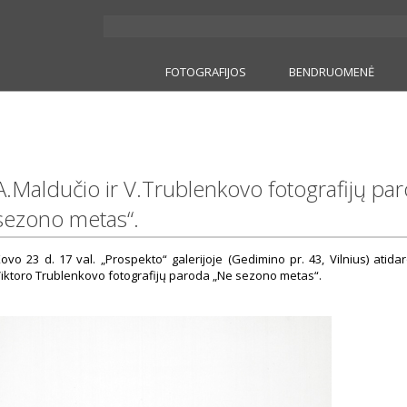
FOTOGRAFIJOS
BENDRUOMENĖ
A.Maldučio ir V.Trublenkovo fotografijų pa
sezono metas“.
ovo 23 d. 17 val. „Prospekto“ galerijoje (Gedimino pr. 43, Vilnius) atid
iktoro Trublenkovo fotografijų paroda „Ne sezono metas“.