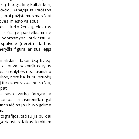
sią fotografinę kalbą, kuri,
čyčio, Remigijaus Pačėsos
s gerai pažįstamus masiškai
rdves, miesto vaizdus.
os – kelio ženklų, elektros
ir čia jie pasitelkiami ne
r beprasmybei atskleisti. V.
 spalvoje (neretai darbus
ryški figūra ar susiliejęs
.
sirinkdami lakonišką kalbą,
 Tai buvo savotiškas tylus
 ir realybės neatitikimą, o
tikos, nors kai kurių bruožų
 tiek savo vizualine raiška,
 pat.
da savo svarbą, fotografija
 tampa itin asmeniška, gal
nines idėjas jau buvo galima
ama.
rafijos, tačiau jis puikiai
geriausias laikas kitokiam