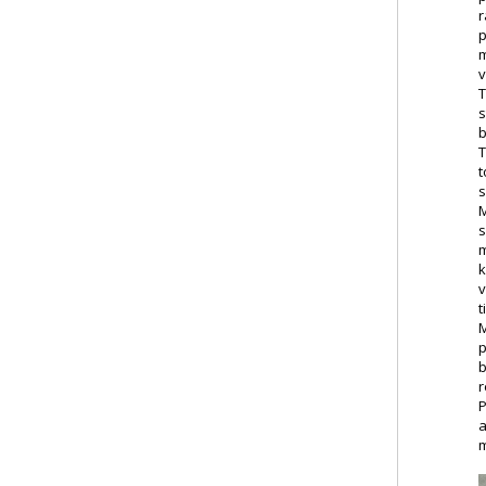
r
p
m
v
T
s
b
T
t
s
M
s
m
k
v
t
M
p
b
r
P
a
m