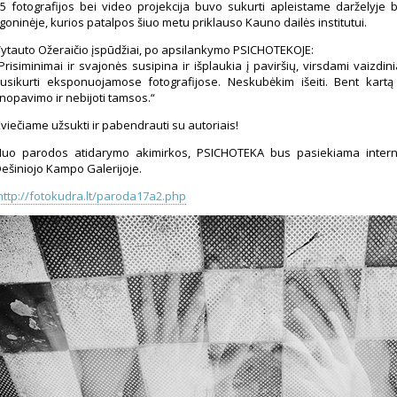
5 fotografijos bei video projekcija buvo sukurti apleistame darželyje b
igoninėje, kurios patalpos šiuo metu priklauso Kauno dailės institutui.
ytauto Ožeraičio įspūdžiai, po apsilankymo PSICHOTEKOJE:
Prisiminimai ir svajonės susipina ir išplaukia į paviršių, virsdami vaizdini
usikurti eksponuojamose fotografijose. Neskubėkim išeiti. Bent kartą
nopavimo ir nebijoti tamsos.“
viečiame užsukti ir pabendrauti su autoriais!
uo parodos atidarymo akimirkos, PSICHOTEKA bus pasiekiama interne
ešiniojo Kampo Galerijoje.
http://fotokudra.lt/paroda17a2.php