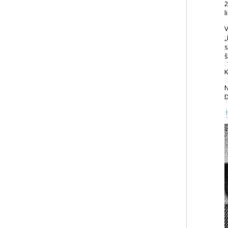
2
l
V
„
s
š
K
N
D