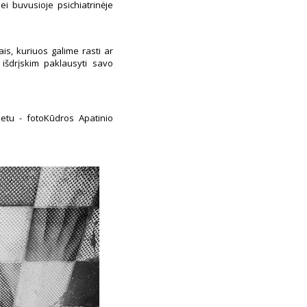
ei buvusioje psichiatrinėje
ais, kuriuos galime rasti ar
 išdrįskim paklausyti savo
tu - fotoKūdros Apatinio