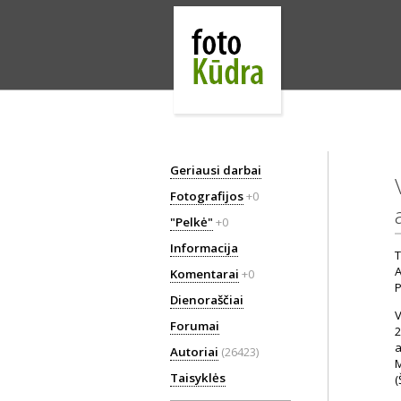
Geriausi darbai
Fotografijos
+0
"Pelkė"
+0
Informacija
T
A
Komentarai
+0
Dienoraščiai
V
Forumai
2
a
Autoriai
(26423)
M
Taisyklės
(