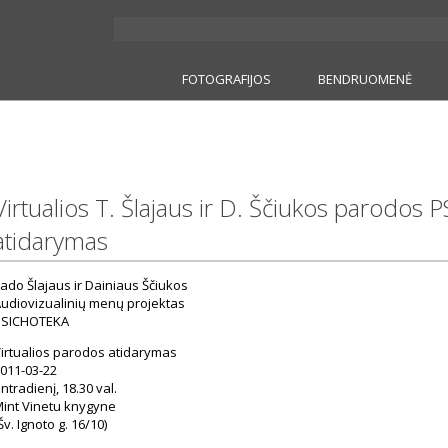
FOTOGRAFIJOS
BENDRUOMENĖ
Virtualios T. Šlajaus ir D. Ščiukos parodo
atidarymas
ado Šlajaus ir Dainiaus Ščiukos
udiovizualinių menų projektas
PSICHOTEKA
irtualios parodos atidarymas
011-03-22
ntradienį, 18.30 val.
int Vinetu knygyne
Šv. Ignoto g. 16/10)