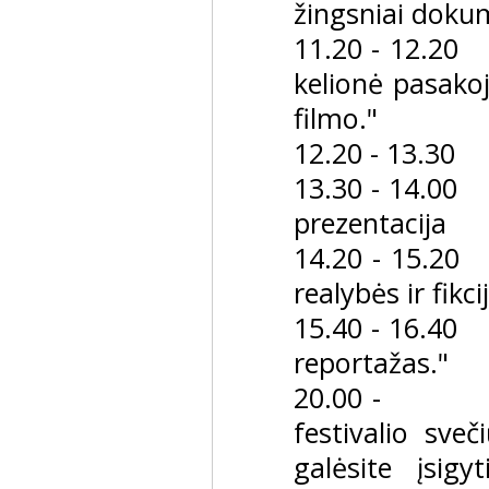
žingsniai dokum
11.20 - 12.20
kelionė pasakoj
filmo."
12.20 - 13.30
13.30 - 14.00
prezentacija
14.20 - 15.20
realybės ir fikci
15.40 - 16.40
reportažas."
20.00 -
festivalio sveč
galėsite įsig