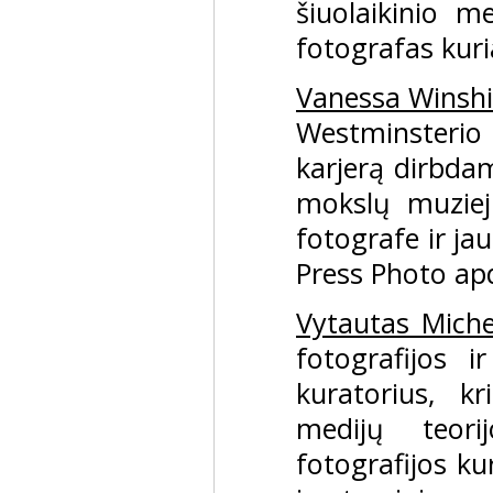
šiuolaikinio 
fotografas kuria
Vanessa Winsh
Westminsterio
karjerą dirbd
mokslų muziej
fotografe ir ja
Press Photo ap
Vytautas Miche
fotografijos 
kuratorius, k
medijų teor
fotografijos k