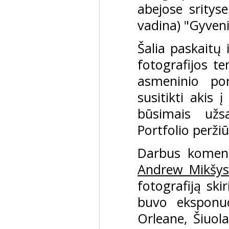
abejose srityse
vadina) "Gyven
Šalia paskaitų
fotografijos te
asmeninio por
susitikti akis 
būsimais užs
Portfolio perži
Darbus
komen
Andrew Mikšys
fotografiją ski
buvo eksponu
Orleane, Šiuola