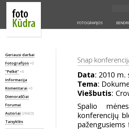
FOTOGRAFIJOS
BENDR
Geriausi darbai
Snap konferencij
Fotografijos
+0
"Pelkė"
+0
Data
: 2010 m. 
Informacija
Tema
: Dokumen
Komentarai
+0
Viešbutis
: Cro
Dienoraščiai
Spalio mėnes
Forumai
konferencijų bl
Autoriai
(26423)
Taisyklės
pažengusiems f