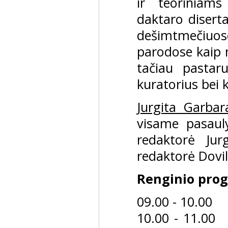
ir teoriniam
daktaro diserta
dešimtmečiuose
parodose kaip 
tačiau pastar
kuratorius bei 
Jurgita Garbar
visame pasauly
redaktorė Jur
redaktorė Dovi
Renginio pro
09.00 - 10.00
10.00 - 11.00