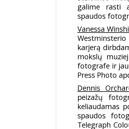
galime rasti 
spaudos fotogr
Vanessa Winsh
Westminsterio
karjerą dirbd
mokslų muziej
fotografe ir ja
Press Photo ap
Dennis Orchar
peizažų fotog
keliaudamas p
spaudos fotogr
Telegraph Colou