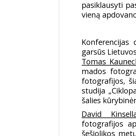
pasiklausyti pa
vieną apdovano
Konferencijas
garsūs Lietuvos
Tomas Kaunec
mados fotogra
fotografijos, š
studija „Ciklo
šalies kūrybin
David Kinsell
fotografijos 
šešiolikos met