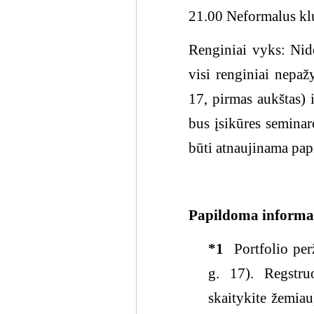
21.00 Neformalus klu
Renginiai vyks: Nido
visi renginiai nepa
17, pirmas aukštas) 
bus įsikūres semina
būti atnaujinama pap
Papildoma informa
*1
Portfolio pe
g. 17). Regstruo
skaitykite žemiau