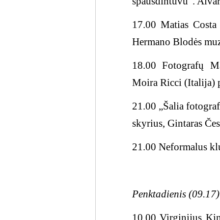
spausdintuvu“. Aivar
17.00 Matias Costa 
Hermano Blodės muzi
18.00 Fotografų Mat
Moira Ricci (Italija)
21.00 „Šalia fotogra
skyrius, Gintaras Čes
21.00 Neformalus klu
Penktadienis (09.17)
10.00 Virginijus Kinč