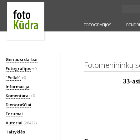
FOTOGRAFIJOS
BENDR
Geriausi darbai
Fotomenininkų s
Fotografijos
+0
"Pelkė"
+0
33-as
Informacija
Komentarai
+0
Dienoraščiai
Forumai
Autoriai
(26422)
Taisyklės