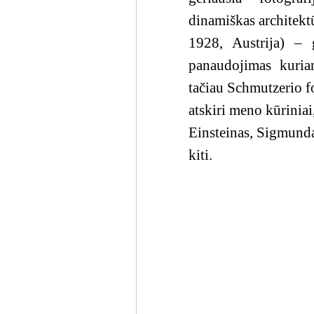
dinamiškas architekt
1928, Austrija) – g
panaudojimas kuria
tačiau Schmutzerio fo
atskiri meno kūrinia
Einsteinas, Sigmunda
kiti.