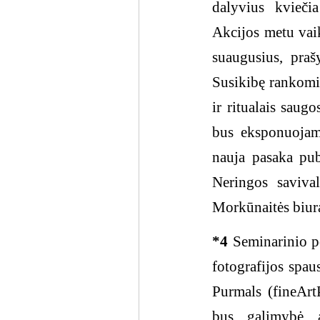
dalyvius kvieči
Akcijos metu vaik
suaugusius, praš
Susikibę rankomis
ir ritualais saug
bus eksponuojam
nauja pasaka publ
Neringos saviva
Morkūnaitės biura
*4
Seminarinio po
fotografijos spau
Purmals (fineArt
bus galimybė a