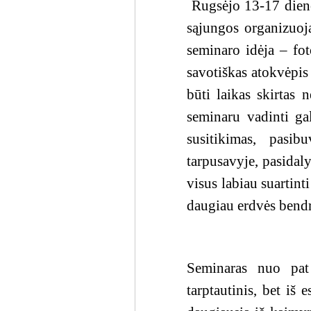
Rugsėjo 13-17 dien
sąjungos organizuoja
seminaro idėja
–
fot
savotiškas atokvėpis f
būti laikas skirtas 
seminaru vadinti ga
susitikimas, pasib
tarpusavyje, pasidaly
visus labiau suartint
daugiau erdvės bendr
Seminaras nuo pat
tarptautinis, bet iš