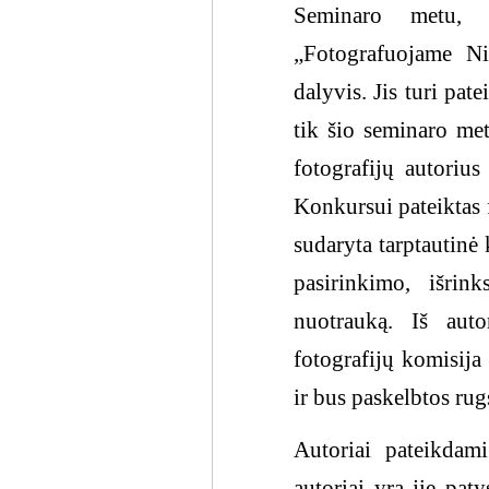
Seminaro metu, 
„Fotografuojame Ni
dalyvis. Jis turi pat
tik šio seminaro me
fotografijų autorius 
Konkursui pateiktas 
sudaryta tarptautinė
pasirinkimo, išrin
nuotrauką. Iš aut
fotografijų komisij
ir bus paskelbtos rug
Autoriai pateikdam
autoriai yra jie pat