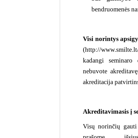
bendruomenės nam
Visi norintys apsig
(http://www.smilte.l
kadangi seminaro 
nebuvote akreditavę
akreditacija patvirti
Akreditavimasis į 
Visų norinčių gauti
prašome išs