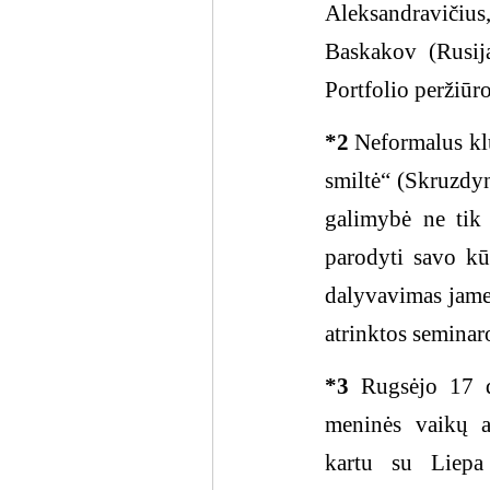
Aleksandravičius
Baskakov (Rusija
Portfolio peržiūro
*2
Neformalus klu
smiltė“ (Skruzdyn
galimybė ne tik 
parodyti savo kū
dalyvavimas jame 
atrinktos seminar
*3
Rugsėjo 17 d
meninės vaikų a
kartu su Liepa