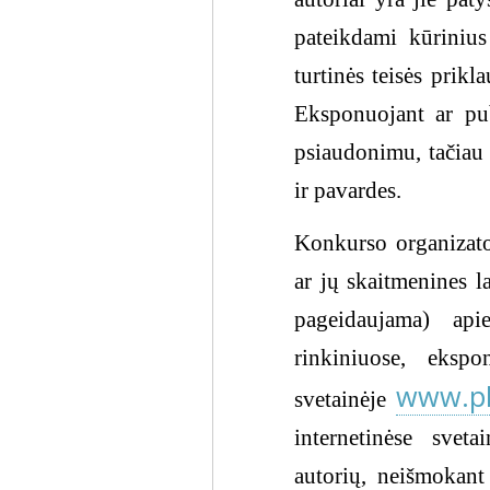
pateikdami kūrinius
turtinės teisės prik
Eksponuojant ar pub
psiaudonimu, tačiau 
ir pavardes.
Konkurso organizator
ar jų skaitmenines 
pageidaujama) api
rinkiniuose, ekspo
www.ph
svetainėje
internetinėse svet
autorių, neišmokant