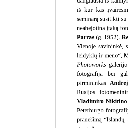
daugiausia iš kaimy
iš kur kas įvairesn
seminarą susitikti s
neabejotiną įtaką fot
Parras
(g. 1952).
Re
Vienoje savininkė, s
leidyklų ir meno“,
M
Photoworks
galerijo
fotografija bei ga
pirmininkas
Andre
Rusijos fotomenini
Vladimiro Nikitino
Peterburgo fotografi
pranešimą “Islandų 