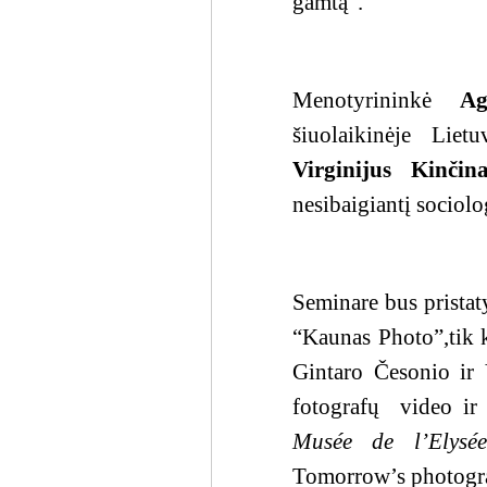
gamtą“.
Menotyrininkė
Agn
šiuolaikinėje Lietu
Virginijus Kinčina
nesibaigiantį sociolo
Seminare bus pristaty
“Kaunas Photo”,tik k
Gintaro Česonio ir 
fotografų
video ir
Musée de l’Elysée
Tomorrow’s photograp