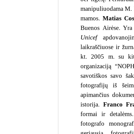
manipuliuodama M. Ri
mamos.
Matias Cos
Buenos Airėse. Yr
Unicef
apdovanojim
laikraščiuose ir žu
kt. 2005 m. su kita
organizaciją “NOPH
savotiškos savo šak
fotografijų iš šei
apimančius dokument
istorija.
Franco Fra
formai ir detalėms.
fotografo monografi
geriausia fotogra