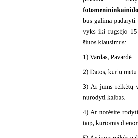
fotomenininkainid
bus galima padaryti 
vyks iki rugsėjo 15 
šiuos klausimus:
1) Vardas, Pavardė
2) Datos, kurių metu
3) Ar jums reikėtų v
nurodyti kalbas.
4) Ar norėsite rodyti
taip, kuriomis dienomi
5) Ar jums reikės na