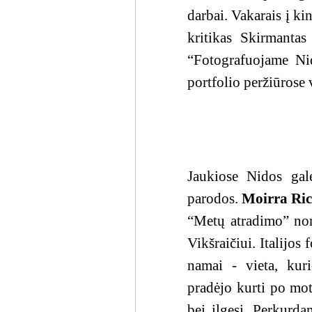
darbai. Vakarais į ki
kritikas Skirmantas
“Fotografuojame Nid
portfolio peržiūrose 
Jaukiose Nidos gale
parodos.
Moirra Ric
“Metų atradimo” nom
Vikšraičiui
.
Italijos
namai - vieta, kuri
pradėjo kurti po mo
bei ilgesį. Perkurd