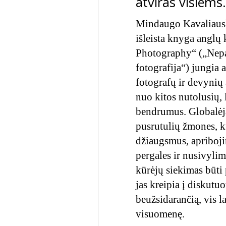
atviras visiems
Mindaugo Kavaliausko
išleista knyga anglų
Photography“ („Nepai
fotografija“) jungia 
fotografų ir devynių 
nuo kitos nutolusių, 
bendrumus. Globalėjan
pusrutulių žmones, k
džiaugsmus, apribojim
pergales ir nusivylim
kūrėjų siekimas būti 
jas kreipia į diskutuo
beužsidarančią, vis l
visuomenę.