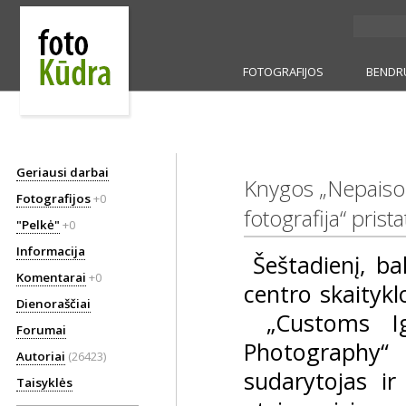
FOTOGRAFIJOS
BENDR
Geriausi darbai
Knygos „Nepaisomo
Fotografijos
+0
fotografija“ pris
"Pelkė"
+0
Informacija
Šeštadienį, ba
Komentarai
+0
centro skaitykl
Dienoraščiai
„Customs Ign
Forumai
Photography
Autoriai
(26423)
sudarytojas i
Taisyklės