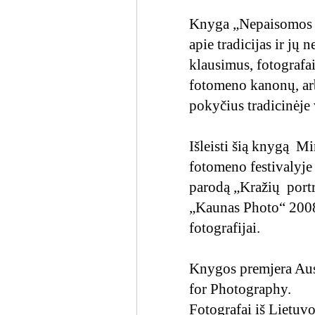
Knyga „Nepaisomos tra
apie tradicijas ir jų
klausimus, fotografai
fotomeno kanonų, arb
pokyčius tradicinėje
Išleisti šią knygą 
fotomeno festivalyje
parodą „Kražių portr
„Kaunas Photo“ 2008 
fotografijai.
Knygos premjera Aust
for Photography.
Fotografai iš Lietuvo