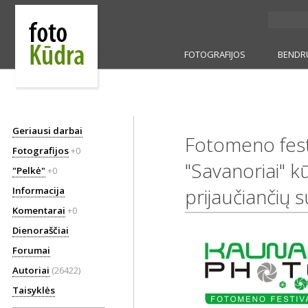
FOTOGRAFIJOS
BENDR
Geriausi darbai
Fotomeno fest
Fotografijos
+0
"Savanoriai" k
"Pelkė"
+0
prijaučiančių s
Informacija
Komentarai
+0
Dienoraščiai
Forumai
Autoriai
(26422)
Taisyklės