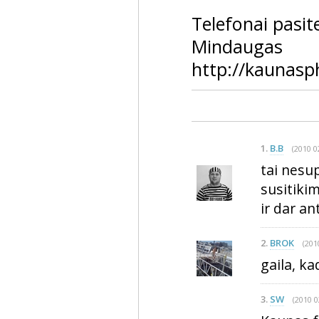
Telefonai pasit
Mindaugas 
http://kaunasp
1.
B.B
(2010 0
tai nesu
susitikim
ir dar ant
2.
BROK
(201
gaila, ka
3.
SW
(2010 0