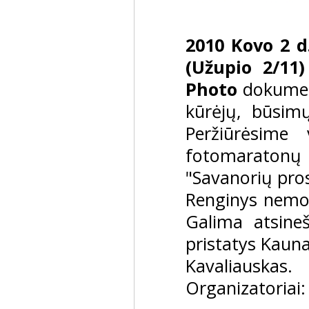
2010 Kovo 2 d.
(Užupio 2/11)
Photo
dokumen
kūrėjų, būsimų
Peržiūrėsime 
fotomaratonų
"Savanorių pro
Renginys nemok
Galima atsineš
pristatys Kaun
Kavaliauskas.
Organizatoriai: