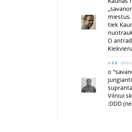
Kaunas f
„savanor
miestus.
tiek Kaun
nuotrauk
O antradi
Kiekvieną
4.
B.B
(2010 0
o "savano
jungiant
supranta
Vilniui 
:DDD (nep