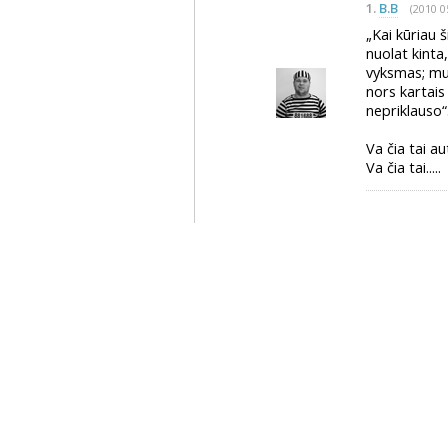
1.
B.B
(2010 0
„Kai kūriau š
nuolat kinta
vyksmas; mum
nors kartais
nepriklauso“
Va čia tai au
Va čia tai.....