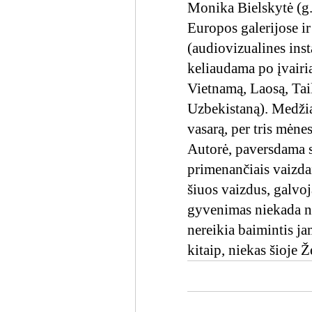
Monika Bielskytė (g.
Europos galerijose ir
(audiovizualines ins
keliaudama po įvairia
Vietnamą, Laosą, Tail
Uzbekistaną). Medžia
vasarą, per tris mėne
Autorė, paversdama 
primenančiais vaizdai
šiuos vaizdus, galvoj
gyvenimas niekada n
nereikia baimintis jam
kitaip, niekas šioje