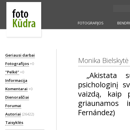
FOTOGRAFIJOS
BENDR
Geriausi darbai
Monika Bielskytė
Fotografijos
+0
"Pelkė"
+0
„Akistata su
Informacija
psichologinį s
Komentarai
+0
vaizdą, kaip 
Dienoraščiai
griaunamos i
Forumai
Fernández)
Autoriai
(26422)
Taisyklės