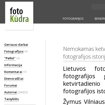
FOTOGRAFIJOS
BENDR
Geriausi darbai
Nemokamas ketvirt
Fotografijos
+0
fotografijos istori
"Pelkė"
+0
Informacija
Lietuvos fot
Komentarai
+0
fotografijos
Dienoraščiai
ketvirtadieni
Forumai
fotografijos isto
Autoriai
(26423)
Taisyklės
Žymus Vilniaus