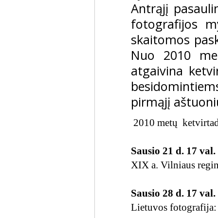
Antrąjį pasauli
fotografijos 
skaitomos paska
Nuo 2010 met
atgaivina ketvi
besidomintiems 
pirmąjį aštuon
2010 metų ketvirtad
Sausio 21 d. 17 val.
XIX a. Vilniaus regi
Sausio 28 d. 17 val.
Lietuvos fotografija