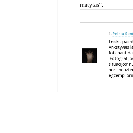
matytas“.
1.
Pelkiu Sen
Leiskit pasak
Ankstyvais l
fotkinant da
'Fotografijo
situacijos' n
nors neuzte
egzempliori