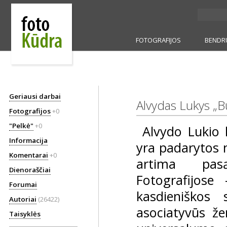
FOTOGRAFIJOS
BENDR
Geriausi darbai
Alvydas Lukys „Bū
Fotografijos
+0
"Pelkė"
+0
Alvydo Lukio k
Informacija
yra padarytos m
Komentarai
+0
artima pasą
Dienoraščiai
Fotografijose 
Forumai
kasdieniškos s
Autoriai
(26422)
asociatyvūs že
Taisyklės