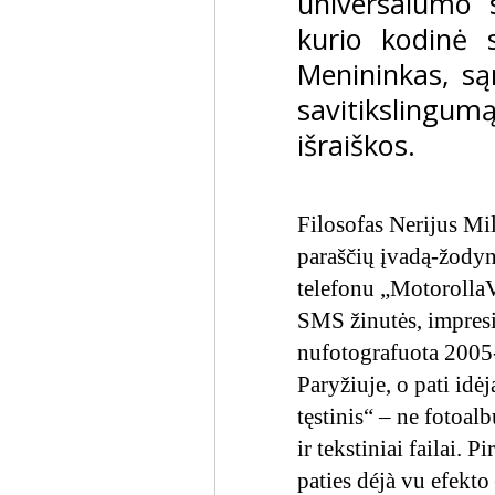
universalumo s
kurio kodinė 
Menininkas, s
savitikslingumą
išraiškos.
Filosofas Nerijus Mil
paraščių įvadą-žody
telefonu „Motorolla
SMS žinutės, impresi
nufotografuota 2005-
Paryžiuje, o pati idė
tęstinis“ – ne fotoal
ir tekstiniai failai.
paties déjà vu efekt