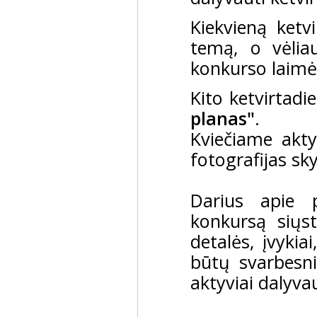
Kiekvieną ketv
temą, o vėliau
konkurso laimė
Kito ketvirtadi
planas"
.
Kviečiame aktyv
fotografijas sk
Darius apie 
konkursą siųs
detalės, įvykia
būtų svarbesni
aktyviai dalyvau