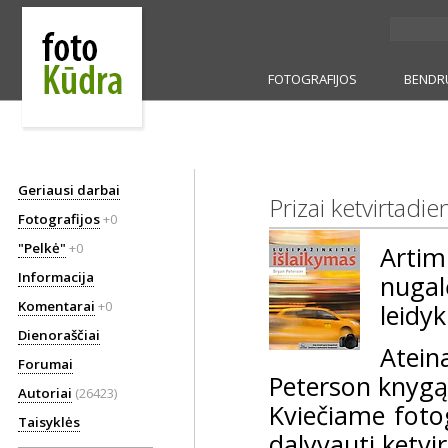
FOTOGRAFIJOS
BENDR
Geriausi darbai
Prizai ketvirtadi
Fotografijos
+0
"Pelkė"
+0
Arti
Informacija
nugal
Komentarai
+0
leidyk
Dienoraščiai
Atein
Forumai
Peterson knyg
Autoriai
(26423)
Kviečiame fotog
Taisyklės
dalyvauti ketvi