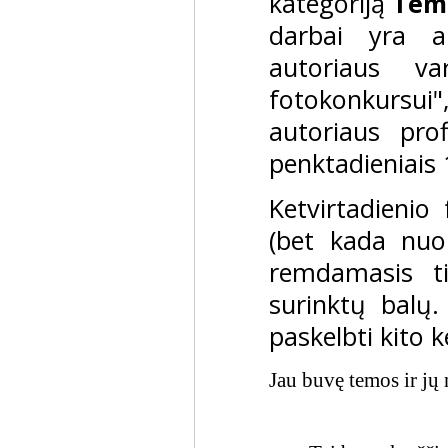
kategoriją
Tem
darbai yra a
autoriaus va
fotokonkursu
autoriaus pro
penktadieniais 
Ketvirtadienio
(bet kada nuo
remdamasis t
surinktų balų.
paskelbti kito 
Jau buvę temos ir jų 