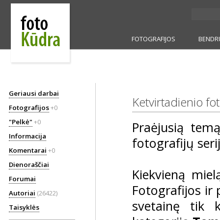
FOTOGRAFIJOS
BENDR
Geriausi darbai
Ketvirtadienio f
Fotografijos
+0
"Pelkė"
+0
Praėjusią te
Informacija
fotografijų seri
Komentarai
+0
Dienoraščiai
Kiekvieną miel
Forumai
Fotografijos ir 
Autoriai
(26422)
svetainę tik 
Taisyklės