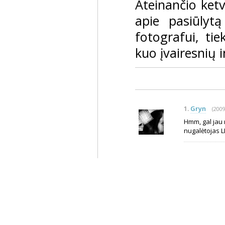
Ateinančio ketv
apie pasiūlyt
fotografui, ti
kuo įvairesnių i
1.
Gryn
(2009
Hmm, gal jau 
nugalėtojas LI