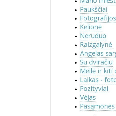
Mano mies
Paukščiai
Fotografijo
Kelionė
Neruduo
Raizgalynė
Angelas sar
Su dviračiu
Meilė ir kit
Laikas - fo
Pozityviai
Vėjas
Pasąmonės 