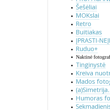
Šešėliai
MOKslai
Retro
Buitiakas
ĮPRASTI-NE
Ruduo+
Naktinė fotograf
Tinginystė
Kreiva nuot
Mados fotog
(a)Simetrija
Humoras fot
Sekmadienis 