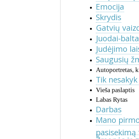
Emocija
Skrydis
Gatvių vaizd
Juodai-balt
Judėjimo la
Saugusių ž
Autoportretas, 
Tik nesaky
Vieša paslaptis
Labas Rytas
Darbas
Mano pirmoji
pasisekimą 