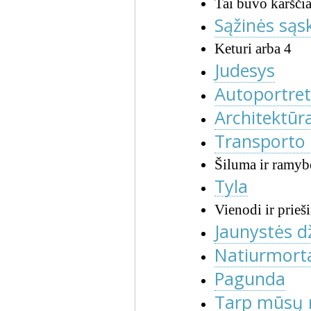
Tai buvo karščia
Sąžinės sąs
Keturi arba 4
Judesys
Autoportre
Architektūr
Transporto
Šiluma ir ramyb
Tyla
Vienodi ir prieš
Jaunystės d
Natiurmort
Pagunda
Tarp mūsų 