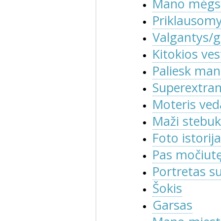
Mano mėgst
Priklausomy
Valgantys/g
Kitokios ve
Paliesk man
Superextram
Moteris ved
Maži stebuk
Foto istorija
Pas močiut
Portretas su
Šokis
Garsas