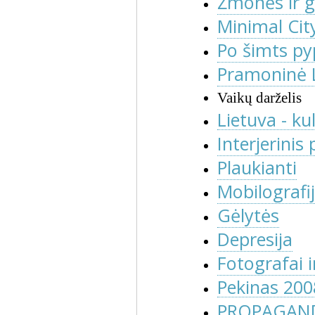
Žmonės ir 
Minimal Cit
Po
šimts py
Pramoninė 
Vaikų darželis
Lietuva - ku
I
nterjerinis
Plaukianti
Mobilografi
Gėlytės
Depresija
Fotografai i
Pekinas 200
PROPAGANDA