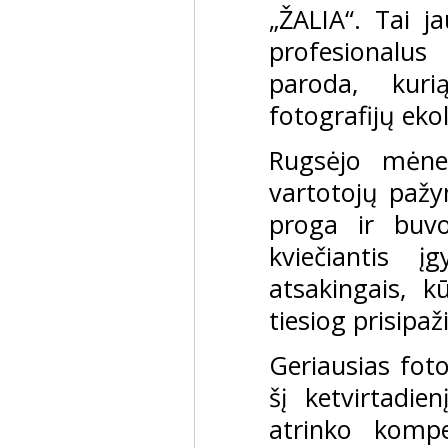
„ŽALIA“. Tai ja
profesionalus
paroda, kuri
fotografijų eko
Rugsėjo mėne
vartotojų pažym
proga ir buvo
kviečiantis į
atsakingais, kū
tiesiog prisipaž
Geriausias foto
šį ketvirtadie
atrinko kompe