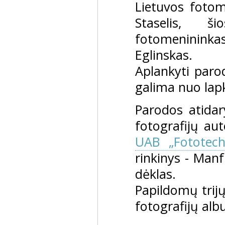
Lietuvos fotom
Staselis, š
fotomenininka
Eglinskas.
Aplankyti paro
galima nuo lapkr
Parodos atida
fotografijų aut
UAB „Fototech
rinkinys - Manf
dėklas.
Papildomų trijų
fotografijų al