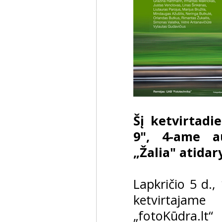
Šį ketvirtadi
9", 4-ame a
„Žalia" atida
Lapkričio 5 d.,
ketvirtajam
„fotoKūdra.l