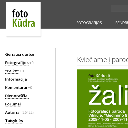
FOTOGRAFIJOS
BENDR
Geriausi darbai
Kviečiame į parod
Fotografijos
+0
"Pelkė"
+0
Informacija
Komentarai
+0
Dienoraščiai
Forumai
Autoriai
(26422)
Taisyklės