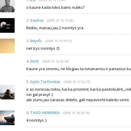
o kaune kada tokis bairis nutiks?
2.
Saulius
(2009 10 16 19:28)
Reiktu, manau jau 2 norintys yra
3.
knyvfc
(2009 10 16 19:57)
net trys norintys :D
4.
DoSt
(2009 10 16 20:56)
Kaune yra zmoniu, ne blogiau ta ismananciu ir panasius k
5.
Gytis Turčinskas
(2009 10 17 22:37)
ir as noreciau tokiu, kai ka prisimint, kai ka pasitobulint,,,r
sei gal prasyt :)
ale ziuriu jau sarasas didelis, gali nepavesht kaledu senis
6.
TAVO AKIMIRKA
(2009 10 18 20:14)
4 norintys :)