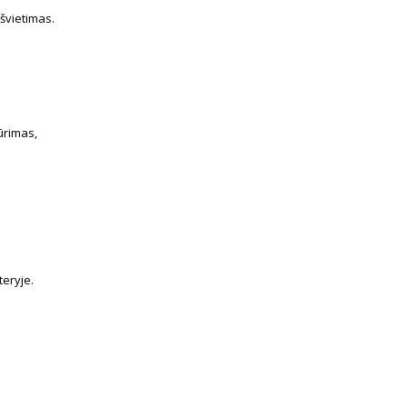
švietimas.
ūrimas,
teryje.