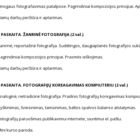
mogaus fotografavimas patalpose. Pagrindiniai kompozicijos principai. Ap
amų darbų peržiūra ir aptarimas.
 PASKAITA. ŽANRINĖ FOTOGRAFIJA (2 val.)
anrinė, reportažinė fotografija. Sudėtingos, daugiaplanės fotografijos suk
agrindiniai kompozicijos principai. Prasmės ieškojimas.
amų darbų peržiūra ir aptarimas.
6 PASKAITA. FOTOGRAFIJŲ KOREAGAVIMAS KOMPIUTERIU (2 val.)
naloginė, netradicinė fotografija. Pradinis fotografijų koregavimas kompiu
yškinimas, šviesinimas, tamsinimas, baltos spalvos balanso atstatymas.
otografijų paruošimas publikavimui internete, siuntimui el. paštu.
ini kurso paroda.