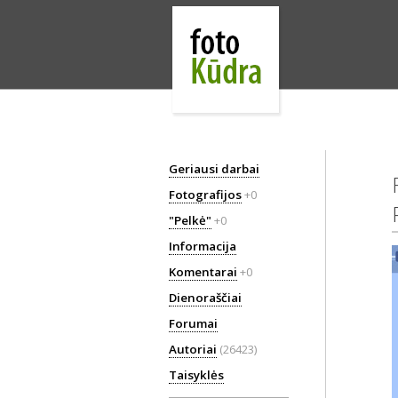
Geriausi darbai
Fotografijos
+0
"Pelkė"
+0
Informacija
Komentarai
+0
Dienoraščiai
Forumai
Autoriai
(26423)
Taisyklės