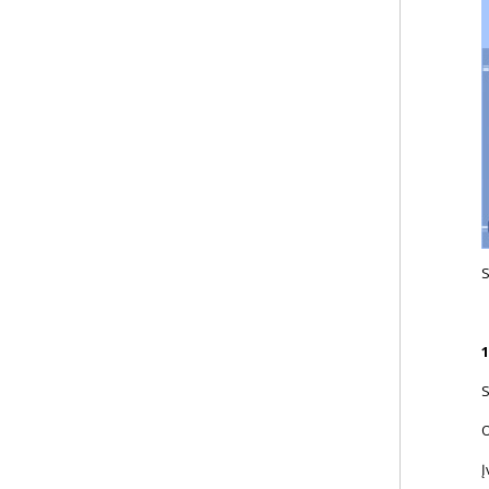
1
S
O
Į