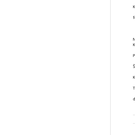
K
f
N
K
P
Š
K
T
d