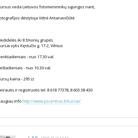
ursus veda Lietuvos fotomenininkų sąjungos narė,
otografijos dėstytoja Vėtrė Antanavičiūtė
edidelės iki 8 žmonių grupės.
ursai vyks Kęstučio g. 17-2, Vilnius
enktadieniais - nuo 17.30 val.
eštadieniais - nuo 10.30 val.
ursų kaina - 295 Lt
eirautis ir registruotis tel. 8 618 77378, 8 603 38 430
augiau info
http://www.pscentras.lt/kursai/
1.
B.B
(2009 10 16 17:41)