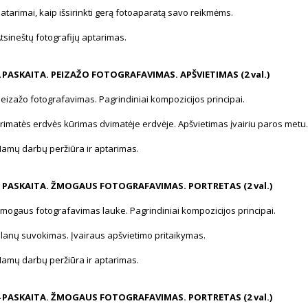
atarimai, kaip išsirinkti gerą fotoaparatą savo reikmėms.
tsineštų fotografijų aptarimas.
2 PASKAITA. PEIZAŽO FOTOGRAFAVIMAS. APŠVIETIMAS (2 val.)
eizažo fotografavimas. Pagrindiniai kompozicijos principai.
rimatės erdvės kūrimas dvimatėje erdvėje. Apšvietimas įvairiu paros metu.
amų darbų peržiūra ir aptarimas.
3 PASKAITA. ŽMOGAUS FOTOGRAFAVIMAS. PORTRETAS (2 val.)
mogaus fotografavimas lauke. Pagrindiniai kompozicijos principai.
lanų suvokimas. Įvairaus apšvietimo pritaikymas.
amų darbų peržiūra ir aptarimas.
4 PASKAITA. ŽMOGAUS FOTOGRAFAVIMAS. PORTRETAS (2 val.)