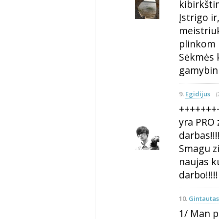
kibirkšt
Įstrigo i
meistriu
plinkom 
Sėkmės k
gamybin
9.
Egidijus
(
++++++++
yra PRO 
darbas!!!!
Smagu zi
naujas k
darbo!!!!!
10.
Gintautas
1/ Man p