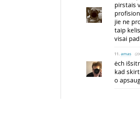
pirstais 
profision
jie ne pr
taip keli
visai pad
11.
amas
(20
ėch išsit
kad skirt
o apsaug