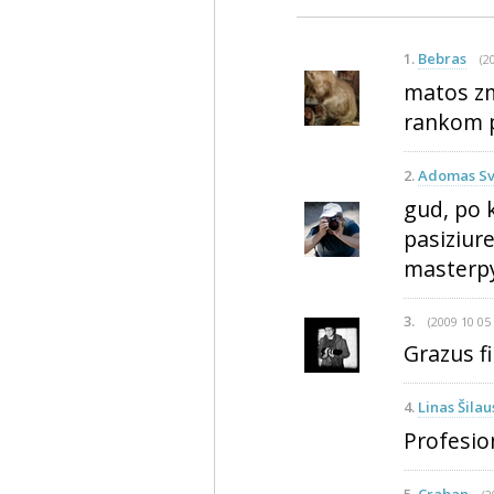
1.
Bebras
(2
matos zm
rankom pr
2.
Adomas Sv
gud, po 
pasiziur
masterpy
3.
(2009 10 05 
Grazus f
4.
Linas Šilau
Profesio