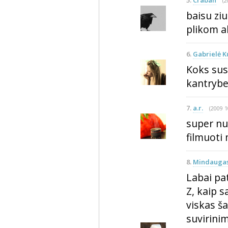
5.
Craban
(2
baisu ziu
plikom ak
6.
Gabrielė K
Koks sus
kantrybe
7.
a.r.
(2009 1
super nu
filmuoti 
8.
Mindaugas
Labai pat
Z, kaip 
viskas ša
suvirinim