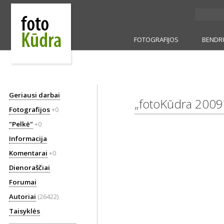
FOTOGRAFIJOS
BENDR
Geriausi darbai
„fotoKūdra 200
Fotografijos
+0
"Pelkė"
+0
Informacija
Komentarai
+0
Dienoraščiai
Forumai
Autoriai
(26422)
Taisyklės