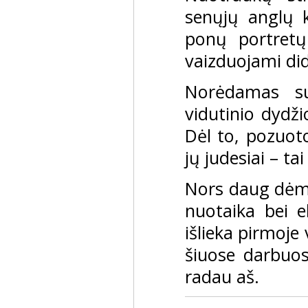
senųjų anglų 
ponų portretų
vaizduojami did
Norėdamas su
vidutinio dydži
Dėl to, pozuoto
jų judesiai – t
Nors daug dėmes
nuotaika bei e
išlieka pirmoje 
šiuose darbuos
radau aš.