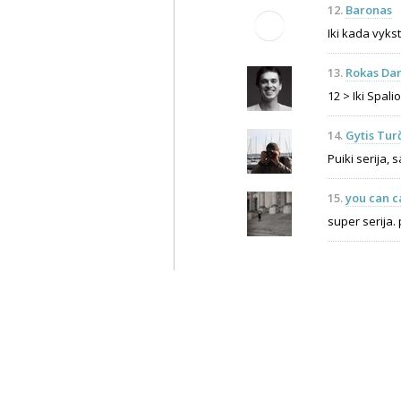
12.
Baronas
Iki kada vyks
13.
Rokas Dar
12 > Iki Spali
14.
Gytis Tur
Puiki serija,
15.
you can c
super serija. 