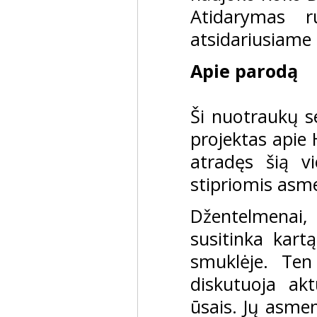
Atidarymas r
atsidariusiame k
Apie parodą
Ši nuotraukų se
projektas apie
atradęs šią vi
stipriomis asme
Džentelmenai,
susitinka kart
smuklėje. Ten 
diskutuoja akt
ūsais. Jų asmen