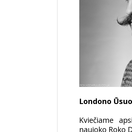
Londono Ūsuoč
Kviečiame ap
naujoko Roko Da