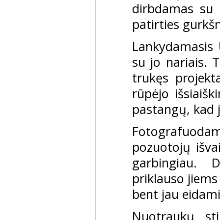
dirbdamas su t
patirties gurkšn
Lankydamasis Ū
su jo nariais.
trukęs projekt
rūpėjo išsiaišk
pastangų, kad j
Fotografuoda
pozuotojų išvai
garbingiau. D
priklauso jiems
bent jau eidami
Nuotraukų stil