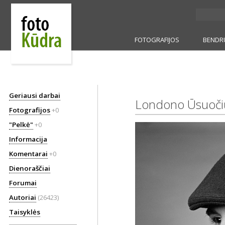
FOTOGRAFIJOS
BENDR
Geriausi darbai
Londono Ūsuočių
Fotografijos
+0
"Pelkė"
+0
Informacija
Komentarai
+0
Dienoraščiai
Forumai
Autoriai
(26423)
Taisyklės