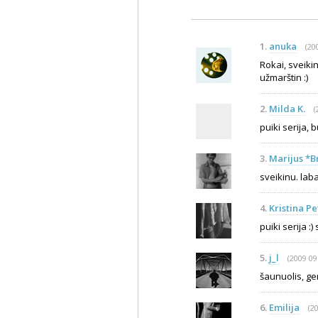
1.
anuka
(20
Rokai, sveikin
užmarštin :)
2.
Milda K.
(
puiki serija, 
3.
Marijus *B
sveikinu. lab
4.
Kristina Pe
puiki serija :
5.
j_l
(2009 09
šaunuolis, ger
6.
Emilija
(2