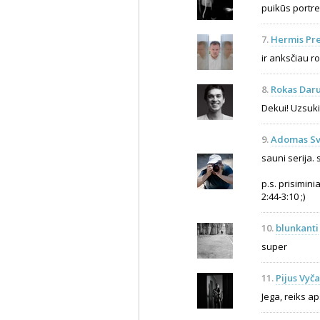
puikūs portret
7.
Hermis Pre
ir anksčiau ro
8.
Rokas Daru
Dekui! Uzsukit
9.
Adomas Sv
sauni serija. 
p.s. prisimin
2:44-3:10 ;)
10.
blunkanti
super
11.
Pijus Vyča
Jega, reiks ap