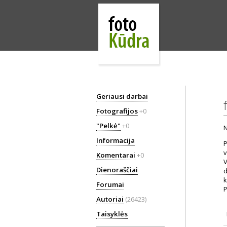
Geriausi darbai
Fotografijos
+0
"Pelkė"
+0
N
Informacija
P
v
Komentarai
+0
V
Dienoraščiai
d
k
Forumai
P
Autoriai
(26423)
Taisyklės
P