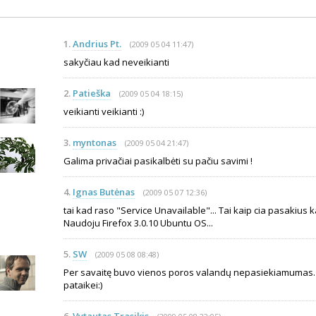
1.
Andrius Pt.
(2009 05 04 11:47)
sakyčiau kad neveikianti
2.
Patieška
(2009 05 04 18:15)
veikianti veikianti :)
3.
myntonas
(2009 05 04 21:47)
Galima privačiai pasikalbėti su pačiu savimi !
4.
Ignas Butėnas
(2009 05 07 12:36)
tai kad raso "Service Unavailable"... Tai kaip cia pasakius ka
Naudoju Firefox 3.0.10 Ubuntu OS...
5.
SW
(2009 05 08 08:48)
Per savaitę buvo vienos poros valandų nepasiekiamumas. 
pataikei:)