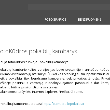
FOTOGRAFIJOS
BENDRUOMENĖ
fotoKūdros pokalbių kambarys
auja fotoKūdros funkcija - pokalbių kambarys.
okalbių kambario kelios versijos jau buvo svetainėje ir anksčiau, tačiau
eikimo vis tekdavo jų atsisakyti. Ši - kol kas tvarkingiausia ir patikimiausiai 
eikia pokalbiai tiek bendrame kambaryje, tiek privačios žinutės. Priv
ešinėje pasirinkus vartotoją ir deaktyvuojamas paspaudus dar kartą 
albant, būtina prisijungti prie svetainės.
alaikomos naršyklės: Internet Explorer, Firefox, Chrome.
okalbių kambario adresas:
http://fotokudra.lt/pokalbiai