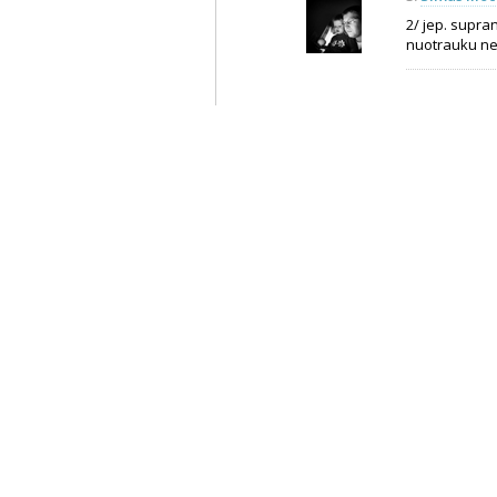
2/ jep. supran
nuotrauku ner