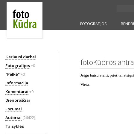
FOTOGRAFIJOS
BENDR
Geriausi darbai
fotoKūdros antrad
Fotografijos
+0
"Pelkė"
+0
Jeigu baisu ateiti, prieš tai atsių
Informacija
Vieta:
Komentarai
+0
Dienoraščiai
Forumai
Autoriai
(26422)
Taisyklės