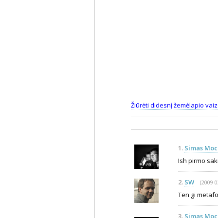
Žiūrėti didesnį žemėlapio vai
1.
Simas Moc
Ish pirmo saki
2.
SW
(2009 0
Ten gi metafor
3.
Simas Moc