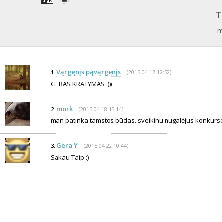
T
m
Vąrgęnįs pąvąrgęnįs
(2015 04 17 12:52)
1.
GERAS KRATYMAS :)))
mork
(2015 04 18 15:14)
2.
man patinka tamstos būdas. sveikinu nugalėjus konkurse
Gera Y
(2015 04 22 10:44)
3.
Sakau Taip :)