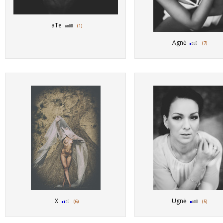
aTe
(1)
Agnė
(7)
X
Ugnė
(6)
(5)