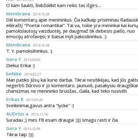
O kam šaukti, šnibždėkit kam reiks tas išgirs....
Membrana
2014-10-28
Dėl komentarų apie menininkus. Čia kažkaip prisiminau Radaus
eilėraštį "Poetai romantikai". Tai va, tokie yra meninkai kai kurių
pamokslautojų vaizduotėj, jie daugmaž tik debesis paišo, nuo
emocijų atrofavęsi, ir baisai myli pakoslininkus. :)
Membrana
2014-10-28
T. Y. pamokslininkus. :)
Gera Y
2015-04-03
Diekui Erikai :)
beNikė
2014-02-27
Man patiko Jūsų kai kurie darbai. Tikrai nesitikėjau, kad Jūs galit
negerbti žiūrovo ir jo komentaro. Jaunuoli, pasakysiu draugiškai
chamizmas ne menininko bruožas...Gaila, kad teko nusivilti.
Erikas R
2015-03-20
Sveikinimai,gavus antra "lycke" :)
AUDrius a
2015-11-16
Suradau ;) mes FB esam draugai :))) smagu rasti ir čia.
Gera Y
2015-12-09
Tikrai taip :)))