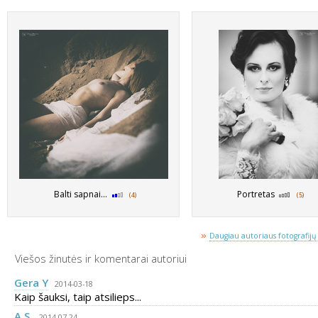
Balti sapnai...
Portretas
(4)
(5)
»
Daugiau autoriaus fotografijų 
Viešos žinutės ir komentarai autoriui
Gera Y
2014-03-18
Kaip šauksi, taip atsilieps...
A.S.
2014-07-24