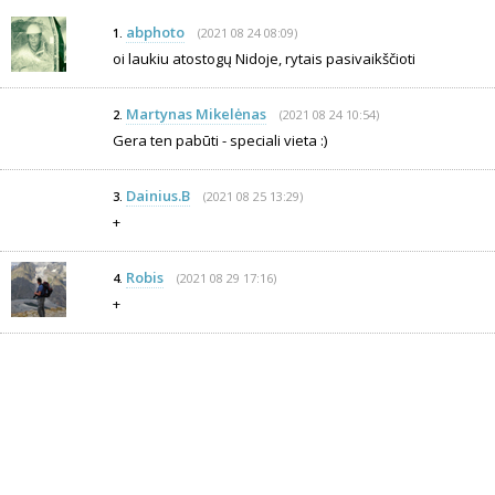
abphoto
(2021 08 24 08:09)
1.
oi laukiu atostogų Nidoje, rytais pasivaikščioti
Martynas Mikelėnas
(2021 08 24 10:54)
2.
Gera ten pabūti - speciali vieta :)
Dainius.B
(2021 08 25 13:29)
3.
+
Robis
(2021 08 29 17:16)
4.
+