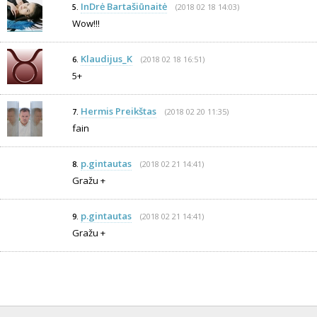
InDrė Bartašiūnaitė
(2018 02 18 14:03)
5.
Wow!!!
Klaudijus_K
(2018 02 18 16:51)
6.
5+
Hermis Preikštas
(2018 02 20 11:35)
7.
fain
p.gintautas
(2018 02 21 14:41)
8.
Gražu +
p.gintautas
(2018 02 21 14:41)
9.
Gražu +