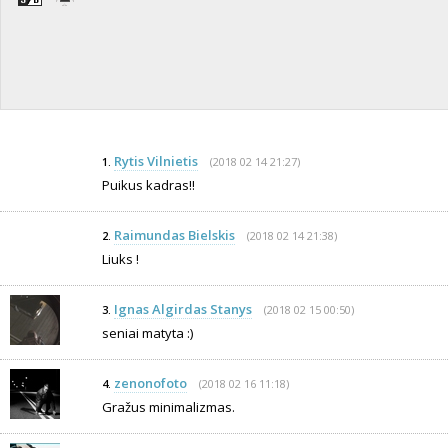
Rytis Vilnietis
(2018 02 14 21:27)
1.
Puikus kadras!!
Raimundas Bielskis
(2018 02 14 21:38)
2.
Liuks !
Ignas Algirdas Stanys
(2018 02 15 00:50)
3.
seniai matyta :)
zenonofoto
(2018 02 16 11:18)
4.
Gražus minimalizmas.