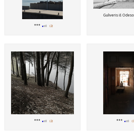
Guliveris iš Odes
***
(2)
***
***
(2)
(3