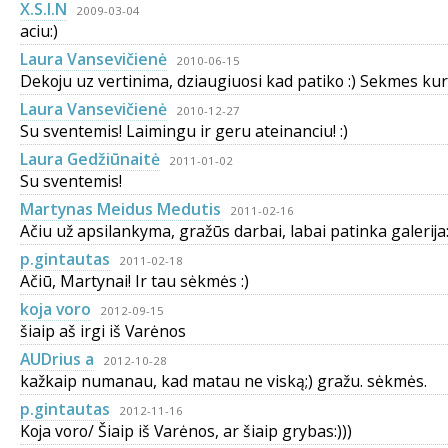
X.S.I.N
2009-03-04
aciu:)
Laura Vansevičienė
2010-06-15
Dekoju uz vertinima, dziaugiuosi kad patiko :) Sekmes kur
Laura Vansevičienė
2010-12-27
Su sventemis! Laimingu ir geru ateinanciu! :)
Laura Gedžiūnaitė
2011-01-02
Su sventemis!
Martynas Meidus Medutis
2011-02-16
Ačiu už apsilankyma, gražūs darbai, labai patinka galerija
p.gintautas
2011-02-18
Ačiū, Martynai! Ir tau sėkmės :)
koja voro
2012-09-15
šiaip aš irgi iš Varėnos
AUDrius a
2012-10-28
kažkaip numanau, kad matau ne viską;) gražu. sėkmės.
p.gintautas
2012-11-16
Koja voro/ Šiaip iš Varėnos, ar šiaip grybas:)))