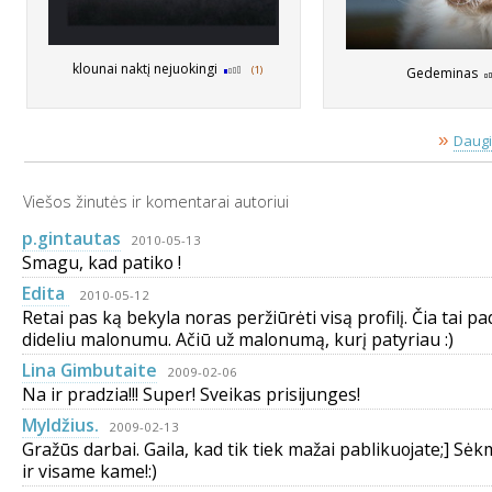
klounai naktį nejuokingi
(1)
Gedeminas
»
Daugi
Viešos žinutės ir komentarai autoriui
p.gintautas
2010-05-13
Smagu, kad patiko !
Edita
2010-05-12
Retai pas ką bekyla noras peržiūrėti visą profilį. Čia tai p
dideliu malonumu. Ačiū už malonumą, kurį patyriau :)
Lina Gimbutaite
2009-02-06
Na ir pradzia!!! Super! Sveikas prisijunges!
Myldžius.
2009-02-13
Gražūs darbai. Gaila, kad tik tiek mažai pablikuojate;] Sė
ir visame kame!:)