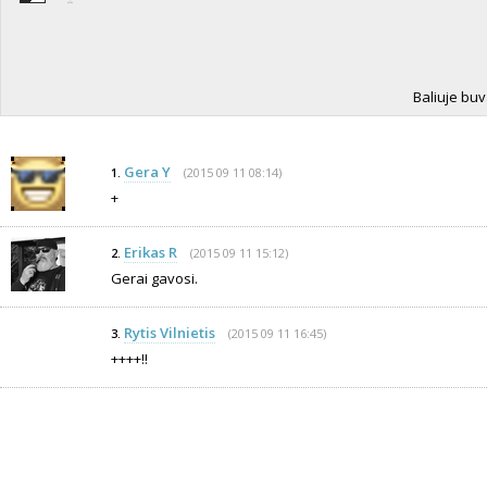
Baliuje buva
Gera Y
(2015 09 11 08:14)
1.
+
Erikas R
(2015 09 11 15:12)
2.
Gerai gavosi.
Rytis Vilnietis
(2015 09 11 16:45)
3.
++++!!