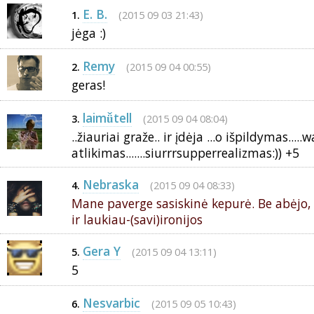
E. B.
(2015 09 03 21:43)
1.
jėga :)
Remy
(2015 09 04 00:55)
2.
geras!
laimǚtell
(2015 09 04 08:04)
3.
..žiauriai graže.. ir įdėja ...o išpildymas.....
atlikimas.......siurrrsupperrealizmas:)) +5
Nebraska
(2015 09 04 08:33)
4.
Mane paverge sasiskinė kepurė. Be abėjo, š
ir laukiau-(savi)ironijos
Gera Y
(2015 09 04 13:11)
5.
5
Nesvarbic
(2015 09 05 10:43)
6.