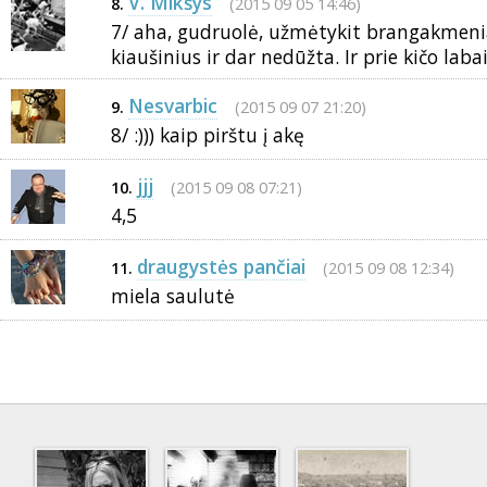
V. Mikšys
(2015 09 05 14:46)
8.
7/ aha, gudruolė, užmėtykit brangakmenia
kiaušinius ir dar nedūžta. Ir prie kičo labai
Nesvarbic
(2015 09 07 21:20)
9.
8/ :))) kaip pirštu į akę
jjj
(2015 09 08 07:21)
10.
4,5
draugystės pančiai
(2015 09 08 12:34)
11.
miela saulutė