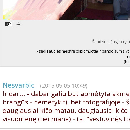
Šandzie kičas, o ryt
- sėdi liaudies meistrė (diplomuota) ir bando sumislyt - 
ri
(Ke
Nesvarbic
(2015 09 05 10:49)
Ir dar... - dabar galiu būt apmėtyta akme
brangūs - nemėtykit), bet fotografijoje - 
daugiausiai kičo matau, daugiausiai kičo k
visuomenę (bei mane) - tai "vestuvinės fo