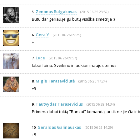
Zenonas Bulgakovas
(2015 06 25 23:52)
5.
Būtų dar geriau,jeigu būtų visiška simetrija :)
Gera Y
(2015 06 26 09:25)
6.
+
Luce
(2015 06 26 09:57)
7.
labai faina. Sveikinu ir laukiam naujos temos
Miglė Tarasevičiūtė
(2015 06 26 17:24)
8.
+5
Tautvydas Tarasevicius
(2015 06 28 14:34)
9.
Primena labai tokią "Banzai" komandą, ar tik ne jie čia ir b
Geraldas Galinauskas
(2015 06 29 14:29)
10.
+5