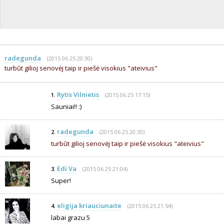
radegunda
(2015 06 25 20:30)
turbūt gilioj senovėj taip ir piešė visokius "ateivius"
Rytis Vilnietis
(2015 06 25 17:15)
1.
Sauniai!! :)
radegunda
(2015 06 25 20:30)
2.
turbūt gilioj senovėj taip ir piešė visokius "ateivius"
Edi Va
(2015 06 25 21:04)
3.
Super!
eligija kriauciunaite
(2015 06 25 21:54)
4.
labai grazu 5