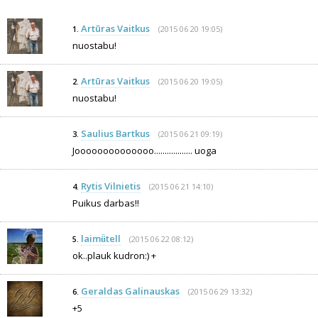
Artūras Vaitkus
(2015 06 20 19:05)
1.
nuostabu!
Artūras Vaitkus
(2015 06 20 19:05)
2.
nuostabu!
Saulius Bartkus
(2015 06 21 09:19)
3.
Joooooooooooooo.................. uoga
Rytis Vilnietis
(2015 06 21 14:10)
4.
Puikus darbas!!
laimǚtell
(2015 06 22 08:12)
5.
ok..plauk kudron:) +
Geraldas Galinauskas
(2015 06 29 13:32)
6.
+5