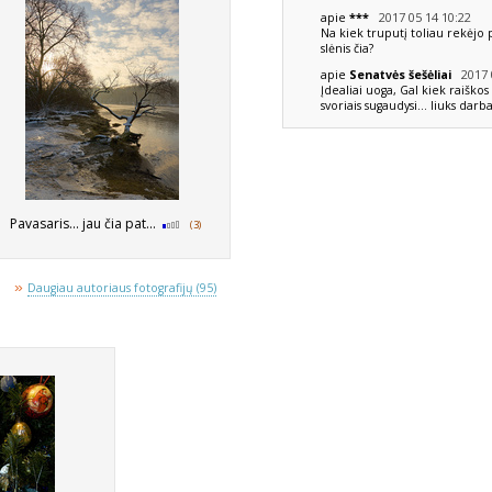
2017 05 14 10:22
apie
***
Na kiek truputį toliau rekėjo 
slėnis čia?
2017 0
apie
Senatvės šešėliai
Įdealiai uoga, Gal kiek raiškos 
svoriais sugaudysi... liuks darba
Pavasaris... jau čia pat...
(3)
»
Daugiau autoriaus fotografijų (95)