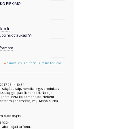
IKO PIRKIMO
k 30lt.
oti nuotraukas???
formato
»
Surasti visus autoriaus įrašus forume
017 05 14 10:34
 sakyčiau taip, nereikalingas produktas.
iusiuką, gali paaiškint kodėl. Na o jei
arų nėra, nėra ko komentuot. Nebent
ų patarimų ar pastebėjimų. Mano durna
im duot drąsiai...
 10:24
labai liejasi su fonu...