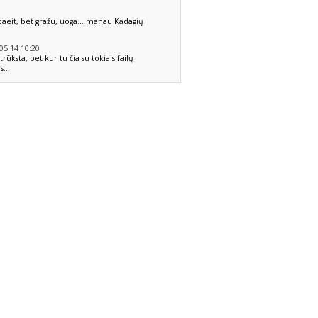
paeit, bet gražu, uoga... manau Kadagių
5 14 10:20
trūksta, bet kur tu čia su tokiais failų
s...