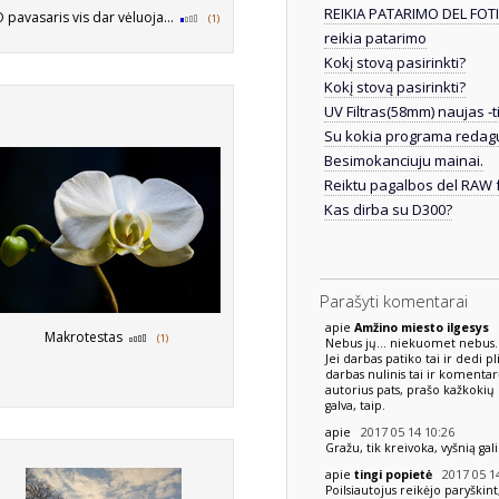
REIKIA PATARIMO DEL FOT
pavasaris vis dar vėluoja...
(1)
reikia patarimo
Kokį stovą pasirinkti?
Kokį stovą pasirinkti?
UV Filtras(58mm) naujas -ti
Su kokia programa redagu
Besimokanciuju mainai.
Reiktu pagalbos del RAW 
Kas dirba su D300?
Parašyti komentarai
2
apie
Amžino miesto ilgesys
Makrotestas
(1)
Nebus jų... niekuomet nebus...
Jei darbas patiko tai ir dedi pl
darbas nulinis tai ir koment
autorius pats, prašo kažkoki
galva, taip.
2017 05 14 10:26
apie
Gražu, tik kreivoka, vyšnią gal
2017 05 14
apie
tingi popietė
Poilsiautojus reikėjo paryškint, 