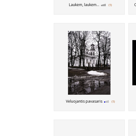
Laukėm, laukėm...
O 
(1)
Vėluojantis pavasaris
(1)