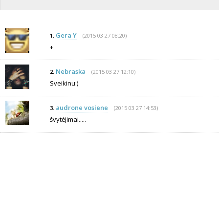
Gera Y
(2015 03 27 08:20)
1.
+
Nebraska
(2015 03 27 12:10)
2.
Sveikinu:)
audrone vosiene
(2015 03 27 14:53)
3.
švytėjimai.....