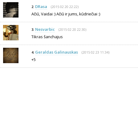
DRasa
(2015 02 20 22:22)
2.
Ačiū, Vaidai :) Ačiū ir jums, kūdriečiai :)
Nesvarbic
(2015 02 20 22:30)
3.
Tikras šanchajus
Geraldas Galinauskas
(2015 02 23 11:34)
4.
+5