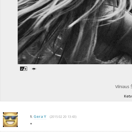
Vilniaus
Ketv
Gera Y
(2015 02 20 13:43)
1.
+