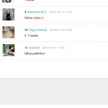
Ramune M.S.
(2013 08 12 12:13)
9.
labas rytas :)
Olga Vaikas
(2014 01 18 19:03)
10.
5. 7 miela
Gerda!
(2014 04 11 11:33)
11.
labai patinka !