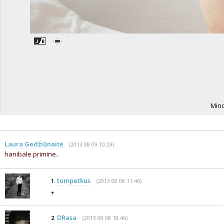
Mino
Laura Gedžiūnaitė
(2013 08 09 10:29)
hanibale primine..
tompetkus
(2013 08 08 11:46)
1.
+
DRasa
(2013 08 08 18:46)
2.