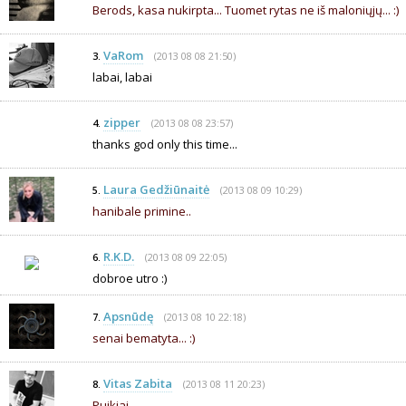
Berods, kasa nukirpta... Tuomet rytas ne iš maloniųjų... :)
VaRom
(2013 08 08 21:50)
3.
labai, labai
zipper
(2013 08 08 23:57)
4.
thanks god only this time...
Laura Gedžiūnaitė
(2013 08 09 10:29)
5.
hanibale primine..
R.K.D.
(2013 08 09 22:05)
6.
dobroe utro :)
Apsnūdę
(2013 08 10 22:18)
7.
senai bematyta... :)
Vitas Zabita
(2013 08 11 20:23)
8.
Puikiai