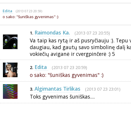
Edita
(2013 07 23 20:59)
o sako: "šuniškas gyvenimas" :)
Raimondas Ka.
(2013 07 23 20:55)
1.
Va taip kas rytą ir aš pusryčiauju :). Tep
daugiau, kad gautų savo simbolinę dalį ka
vokiečių aviganė ir cvergpinčerė :) 5
Edita
(2013 07 23 20:59)
2.
o sako: "šuniškas gyvenimas" :)
Algimantas Tirlikas
(2013 07 23 23:01)
3.
Toks gyvenimas šuniškas....