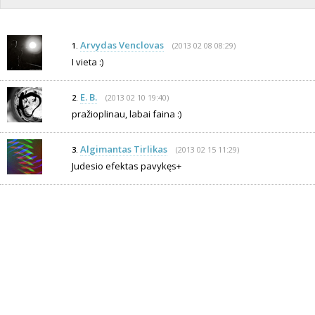
Arvydas Venclovas
(2013 02 08 08:29)
1.
I vieta :)
E. B.
(2013 02 10 19:40)
2.
pražioplinau, labai faina :)
Algimantas Tirlikas
(2013 02 15 11:29)
3.
Judesio efektas pavykęs+