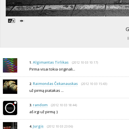
G
Algimantas Tirlikas
(2012 10 03 10:17)
1.
Pirma visai tokia originali...
Raimondas Čekanauskas
(2012 10 03 15:43)
2.
už pirmą piatakas ...
random
(2012 10 03 18:44)
3.
aš irgi už pirmą :)
Jurgis
(2012 10 03 23:06)
4.