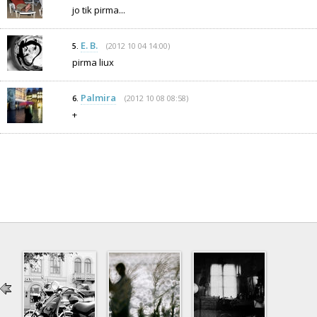
jo tik pirma...
E. B.
(2012 10 04 14:00)
5.
pirma liux
Palmira
(2012 10 08 08:58)
6.
+