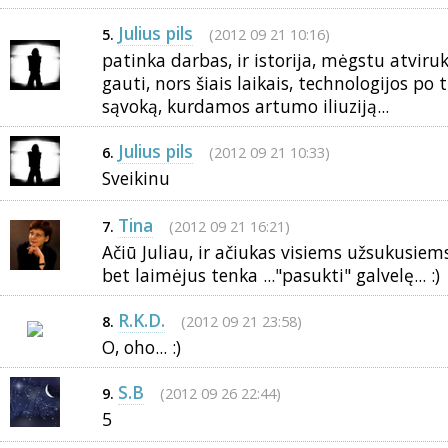
Julius pils
(2012 09 21 10:16)
5.
patinka darbas, ir istorija, mėgstu atviruk
gauti, nors šiais laikais, technologijos po
sąvoką, kurdamos artumo iliuziją...
Julius pils
(2012 09 21 10:33)
6.
Sveikinu
Tina
(2012 09 21 16:21)
7.
Ačiū Juliau, ir ačiukas visiems užsukusiems
bet laimėjus tenka ..."pasukti" galvelę... :)
R.K.D.
(2012 09 21 23:58)
8.
O, oho... :)
S.B
(2012 09 26 22:44)
9.
5