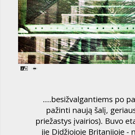
....besižvalgantiems po pas
pažinti naują šalį, geria
priežastys įvairios). Buvo et
jie Didžiojoje Britanijoje -