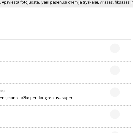
šviesta fotojuosta, įvairi pasenusi chemija (ryškalai, viražas, fiksažas ir t.t
44)
rudens,mano kažko per daug realus.. super.