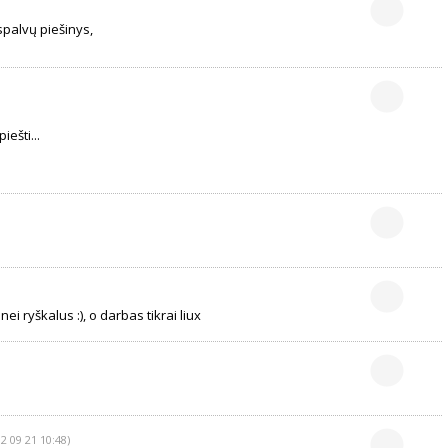
spalvų piešinys,
iešti...
nei ryškalus :), o darbas tikrai liux
2 09 21 10:48)