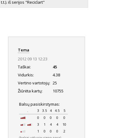
.). iš serijos "Reciclart"
Tema
2012 09 13 12:23
Taškai:
45
Vidurkis:
4.38
Vertino vartotojų:
25
Žiūrėta kartų:
10755
Balsų pasiskirstymas:
.
3
3.5
4
4.5
5
0
0
0
0
0
3
1
4
4
10
1
0
0
0
2
(balsai vėluoja viena para)