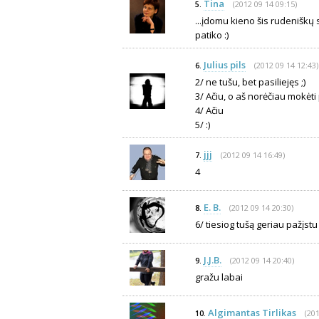
Tina
(2012 09 14 09:15)
5.
...įdomu kieno šis rudeniškų 
patiko :)
Julius pils
(2012 09 14 12:43)
6.
2/ ne tušu, bet pasiliejęs ;)
3/ Ačiu, o aš norėčiau mokėti p
4/ Ačiu
5/ :)
jjj
(2012 09 14 16:49)
7.
4
E. B.
(2012 09 14 20:30)
8.
6/ tiesiog tušą geriau pažįstu 
J.J.B.
(2012 09 14 20:40)
9.
gražu labai
Algimantas Tirlikas
(201
10.