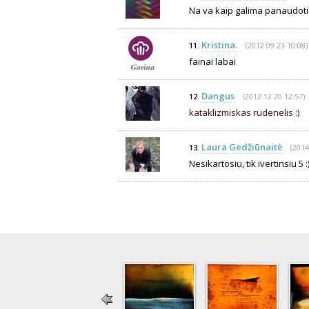
Na va kaip galima panaudoti
Kristina.
(2012 09 23 10:08)
11.
fainai labai
Dangus
(2012 12 20 12:57)
12.
kataklizmiskas rudenelis :)
Laura Gedžiūnaitė
(2014
13.
Nesikartosiu, tik ivertinsiu 5 :