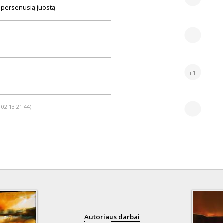
 persenusią juostą
+1
 02 13 21:44)
)
Autoriaus darbai