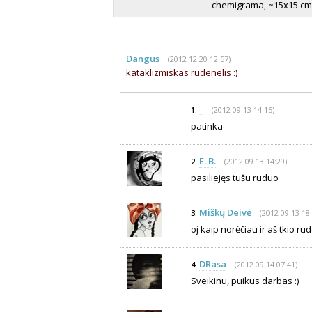
chemigrama, ~15x15 cm. Ap
Dangus
(2012 12 20 12:57)
kataklizmiskas rudenelis :)
_
(2012 09 13 14:15)
1.
patinka
E. B.
(2012 09 13 14:29)
2.
pasiliejęs tušu ruduo
Miškų Deivė
(2012 09 13 18:
3.
oj kaip norėčiau ir aš tkio 
DRasa
(2012 09 14 07:41)
4.
Sveikinu, puikus darbas :)