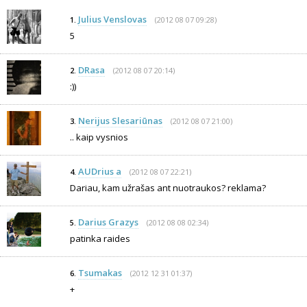
Julius Venslovas
(2012 08 07 09:28)
1.
5
DRasa
(2012 08 07 20:14)
2.
:))
Nerijus Slesariūnas
(2012 08 07 21:00)
3.
.. kaip vysnios
AUDrius a
(2012 08 07 22:21)
4.
Dariau, kam užrašas ant nuotraukos? reklama?
Darius Grazys
(2012 08 08 02:34)
5.
patinka raides
Tsumakas
(2012 12 31 01:37)
6.
+