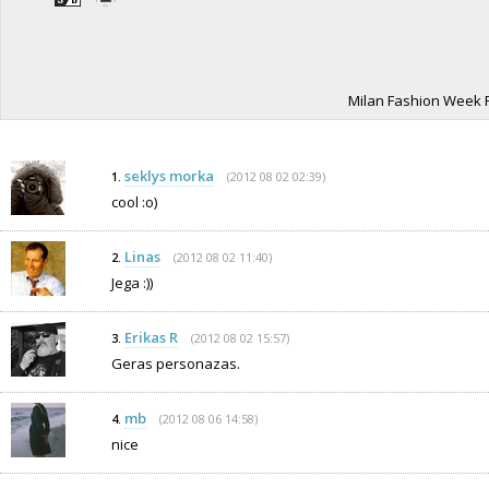
Milan Fashion Week F
seklys morka
(2012 08 02 02:39)
1.
cool :o)
Linas
(2012 08 02 11:40)
2.
Jega :))
Erikas R
(2012 08 02 15:57)
3.
Geras personazas.
mb
(2012 08 06 14:58)
4.
nice