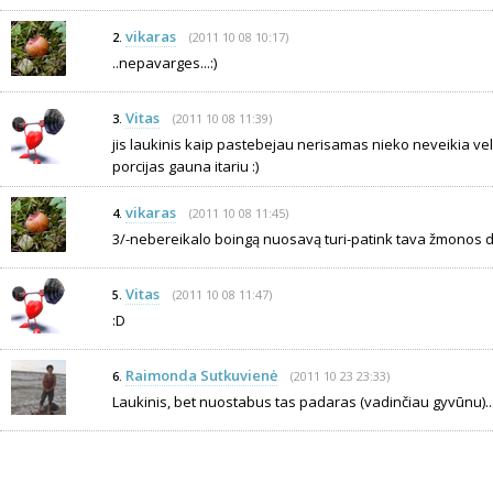
vikaras
(2011 10 08 10:17)
2.
..nepavarges...:)
Vitas
(2011 10 08 11:39)
3.
jis laukinis kaip pastebejau nerisamas nieko neveikia vel
porcijas gauna itariu :)
vikaras
(2011 10 08 11:45)
4.
3/-nebereikalo boingą nuosavą turi-patink tava žmonos dr
Vitas
(2011 10 08 11:47)
5.
:D
Raimonda Sutkuvienė
(2011 10 23 23:33)
6.
Laukinis, bet nuostabus tas padaras (vadinčiau gyvūnu)...: