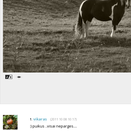
vikaras
(2011 10 08 10:17)
1.
:) puikus ..visai neparges....