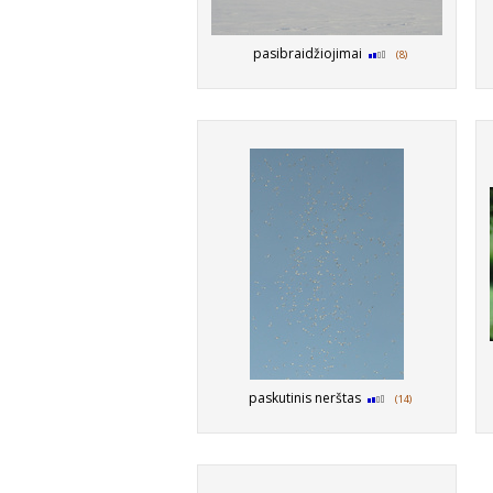
pasibraidžiojimai
(8)
paskutinis nerštas
(14)