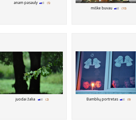
anam pasauly
(5)
miške buvau
(10)
juodai žalia
Bamblių portretas
(2)
(9)