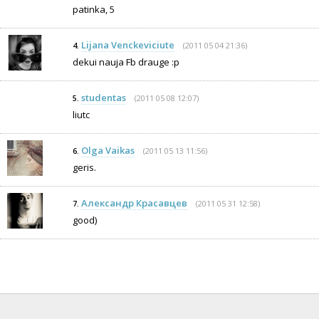
patinka, 5
Lijana Venckeviciute
(2011 05 04 21:36)
4.
dekui nauja Fb drauge :p
studentas
(2011 05 08 12:07)
5.
liutc
Olga Vaikas
(2011 05 13 11:56)
6.
geris.
Александр Красавцев
(2011 05 31 12:58)
7.
good)