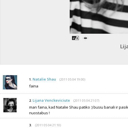
Lij
Natalie Shau
(2011 05 04 19:00)
1.
faina
Lijana Venckeviciute
(2011 05 04 21:07)
2.
man faina, kad Natalie Shau patiko :) busiu banali ir pasi
nuostabus !
(2011 05 04 21:10)
3.