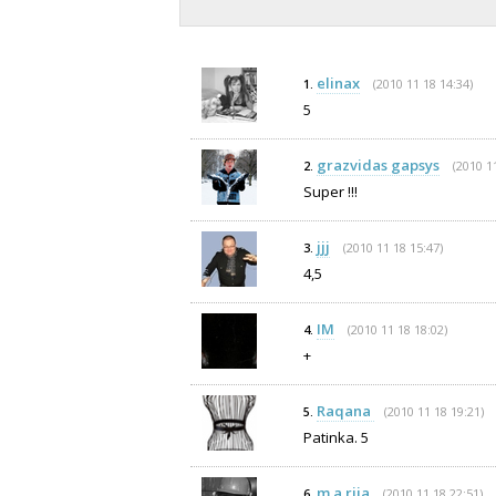
elinax
(2010 11 18 14:34)
1.
5
grazvidas gapsys
(2010 1
2.
Super !!!
jjj
(2010 11 18 15:47)
3.
4,5
IM
(2010 11 18 18:02)
4.
+
Raqana
(2010 11 18 19:21)
5.
Patinka. 5
m a rija
(2010 11 18 22:51)
6.