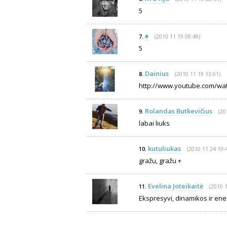
5
♠
(2010 11 19 08:49)
7.
5
Dainius
(2010 11 19 13:01)
8.
http://www.youtube.com/wat
Rolandas Butkevičius
(20
9.
labai liuks
kutuliukas
(2010 11 24 19:
10.
gražu, gražu +
Evelina Joteikaitė
(2010 1
11.
Ekspresyvi, dinamikos ir ener