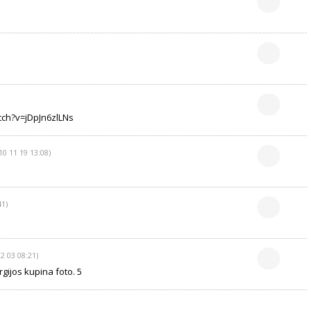
ch?v=jDpJn6zlLNs
10 11 19 13:08)
41)
2 03 08:21)
gijos kupina foto. 5