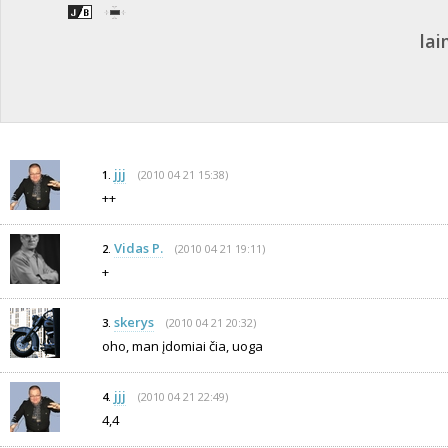
lai
jjj
(2010 04 21 15:38)
1.
++
Vidas P.
(2010 04 21 19:11)
2.
+
skerys
(2010 04 21 20:32)
3.
oho, man įdomiai čia, uoga
jjj
(2010 04 21 22:49)
4.
4,4