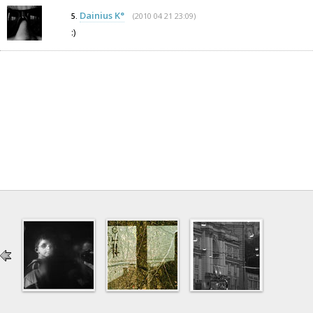
Dainius K°
(2010 04 21 23:09)
5.
:)