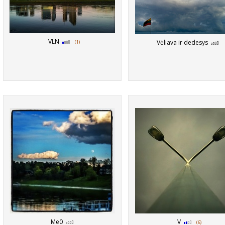
VLN
Vėliava ir dedesys
(1)
Me0
V
(6)