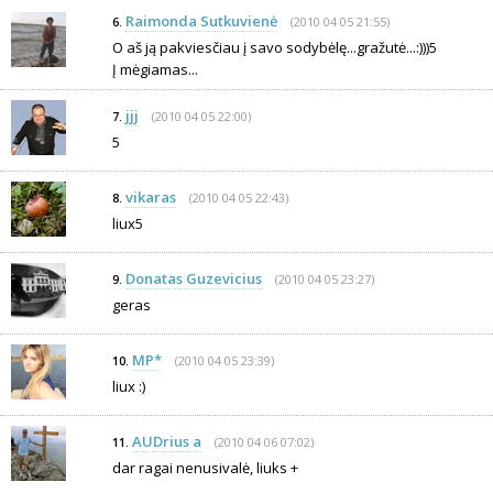
Raimonda Sutkuvienė
(2010 04 05 21:55)
6.
O aš ją pakviesčiau į savo sodybėlę...gražutė...:)))5
Į mėgiamas...
jjj
(2010 04 05 22:00)
7.
5
vikaras
(2010 04 05 22:43)
8.
liux5
Donatas Guzevicius
(2010 04 05 23:27)
9.
geras
MP*
(2010 04 05 23:39)
10.
liux :)
AUDrius a
(2010 04 06 07:02)
11.
dar ragai nenusivalė, liuks +