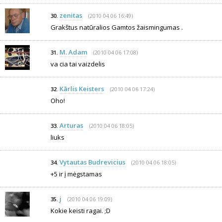
zenitas
(2010 04 06 16:49)
30.
Grakštus natūralios Gamtos žaismingumas .
M. Adam
(2010 04 06 17:08)
31.
va cia tai vaizdelis
Kārlis Keisters
(2010 04 06 17:24)
32.
Oho!
Arturas
(2010 04 06 18:05)
33.
liuks
Vytautas Budrevicius
(2010 04 06 18:05)
34.
+5 ir į mėgstamas
j
(2010 04 06 19:09)
35.
Kokie keisti ragai. ;D