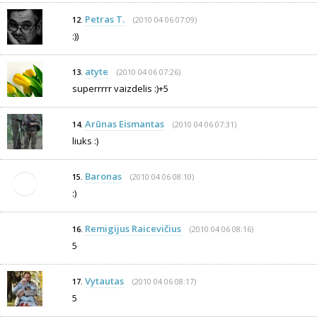
Petras T.
(2010 04 06 07:09)
12.
:))
atyte
(2010 04 06 07:26)
13.
superrrrr vaizdelis :)+5
Arūnas Eismantas
(2010 04 06 07:31)
14.
liuks :)
Baronas
(2010 04 06 08:10)
15.
:)
Remigijus Raicevičius
(2010 04 06 08:16)
16.
5
Vytautas
(2010 04 06 08:17)
17.
5