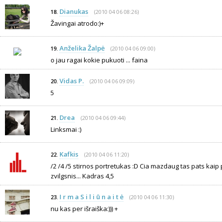
Dianukas
(2010 04 06 08:26)
18.
Žavingai atrodo:)+
Anželika Žalpė
(2010 04 06 09:00)
19.
o jau ragai kokie pukuoti ... faina
Vidas P.
(2010 04 06 09:09)
20.
5
Drea
(2010 04 06 09:44)
21.
Linksmai :)
Kafkis
(2010 04 06 11:20)
22.
/2 /4 /5 stirnos portretukas :D Cia mazdaug tas pats kaip p
zvilgsnis... Kadras 4,5
I r m a S i l i ū n a i t ė
(2010 04 06 11:30)
23.
nu kas per išraiška:))) +