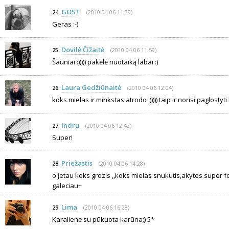
GOST
(2010 04 06 11:39)
24.
Geras :-)
Dovilė Čižaitė
(2010 04 06 11:59)
25.
Šauniai :))))) pakėlė nuotaiką labai :)
Laura Gedžiūnaitė
(2010 04 06 12:04)
26.
koks mielas ir minkstas atrodo :))))) taip ir norisi paglostyt
Indru
(2010 04 06 12:42)
27.
Super!
Priežastis
(2010 04 06 14:28)
28.
o jetau koks grozis ,,koks mielas snukutis,akytes super fot
galeciau+
Lima
(2010 04 06 16:28)
29.
Karalienė su pūkuota karūna;) 5*