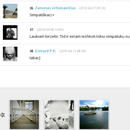
Zenonas Urbonavičius
(2010 04 07 09:13)
36.
Simpatiškai:) +
(2010 04 08 14:00)
37.
Laukiam birzelio 15d ir einam ieshkoti tokiu simpatuku su 
Gintarė P.K.
(2010 04 11 08:39)
38.
labai;]