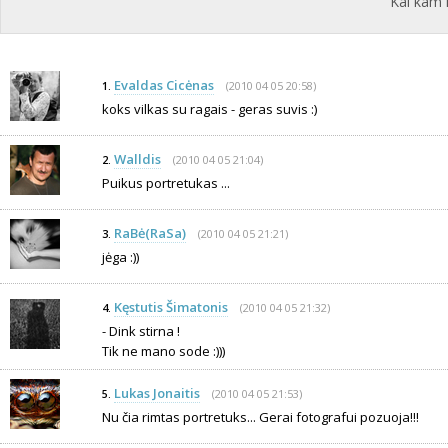
Kai kam 
Evaldas Cicėnas
(2010 04 05 20:58)
1.
koks vilkas su ragais - geras suvis :)
Walldis
(2010 04 05 21:04)
2.
Puikus portretukas ...
RaBė(RaSa)
(2010 04 05 21:21)
3.
jėga :))
Kęstutis Šimatonis
(2010 04 05 21:32)
4.
- Dink stirna !
Tik ne mano sode :)))
Lukas Jonaitis
(2010 04 05 21:53)
5.
Nu čia rimtas portretuks... Gerai fotografui pozuoja!!!